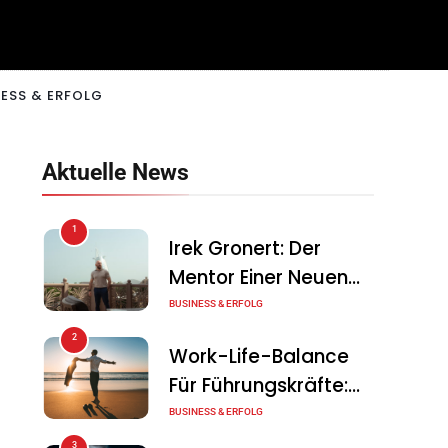
ESS & ERFOLG
Aktuelle News
1
Irek Gronert: Der
Mentor Einer Neuen
Generation Von
BUSINESS & ERFOLG
Unternehmern
2
Work-Life-Balance
Für Führungskräfte:
Illusion Oder Echte
BUSINESS & ERFOLG
Chance?
3