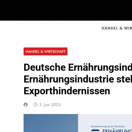
Skip
to
content
CNNM
HANDEL & WI
HANDEL & WIRTSCHAFT
Deutsche Ernährungsind
Ernährungsindustrie st
Exporthindernissen
3. Juni 2025