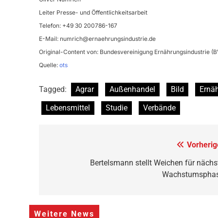
Leiter Presse- und Öffentlichkeitsarbeit
Telefon: +49 30 200786-167
E-Mail:
numrich@ernaehrungsindustrie.de
Original-Content von: Bundesvereinigung Ernährungsindustrie (BV
Quelle:
ots
Tagged:
Agrar
Außenhandel
Bild
Ernä
Lebensmittel
Studie
Verbände
Beitragsnavigation
Vorherig
Bertelsmann stellt Weichen für nächs
Wachstumspha
Weitere News