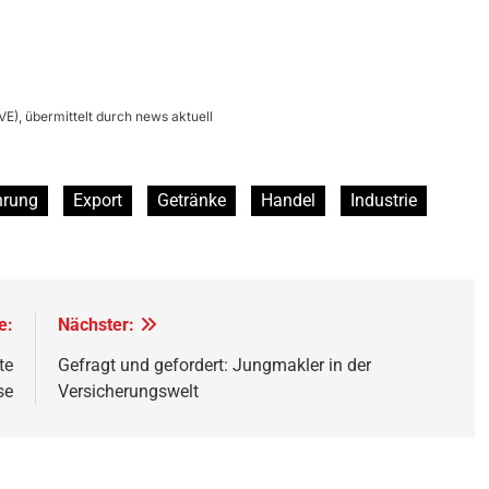
E), übermittelt durch news aktuell
hrung
Export
Getränke
Handel
Industrie
e:
Nächster:
te
Gefragt und gefordert: Jungmakler in der
se
Versicherungswelt