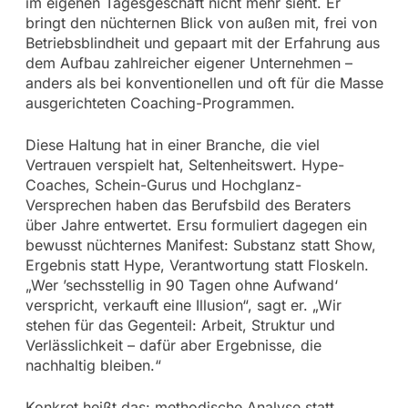
im eigenen Tagesgeschäft nicht mehr sieht. Er
bringt den nüchternen Blick von außen mit, frei von
Betriebsblindheit und gepaart mit der Erfahrung aus
dem Aufbau zahlreicher eigener Unternehmen –
anders als bei konventionellen und oft für die Masse
ausgerichteten Coaching-Programmen.
Diese Haltung hat in einer Branche, die viel
Vertrauen verspielt hat, Seltenheitswert. Hype-
Coaches, Schein-Gurus und Hochglanz-
Versprechen haben das Berufsbild des Beraters
über Jahre entwertet. Ersu formuliert dagegen ein
bewusst nüchternes Manifest: Substanz statt Show,
Ergebnis statt Hype, Verantwortung statt Floskeln.
„Wer ’sechsstellig in 90 Tagen ohne Aufwand‘
verspricht, verkauft eine Illusion“, sagt er. „Wir
stehen für das Gegenteil: Arbeit, Struktur und
Verlässlichkeit – dafür aber Ergebnisse, die
nachhaltig bleiben.“
Konkret heißt das: methodische Analyse statt