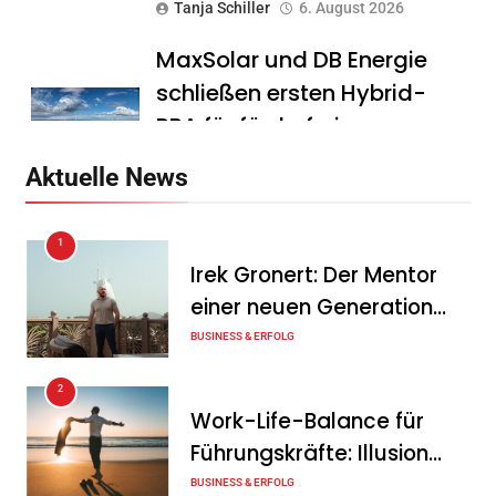
Tanja Schiller
6. August 2026
MaxSolar und DB Energie
schließen ersten Hybrid-
PPA für förderfreie
Anlagenkombination
Aktuelle News
Tanja Schiller
6. August 2026
1
KSB mit starkem
Irek Gronert: Der Mentor
Geschäftsverlauf im
einer neuen Generation
zweiten Quartal
von Unternehmern
BUSINESS & ERFOLG
Tanja Schiller
6. August 2026
2
Intersolar-Trend 2026:
Work-Life-Balance für
Warum Batteriespeicher
Führungskräfte: Illusion
zum wichtigsten Baustein
oder echte Chance?
BUSINESS & ERFOLG