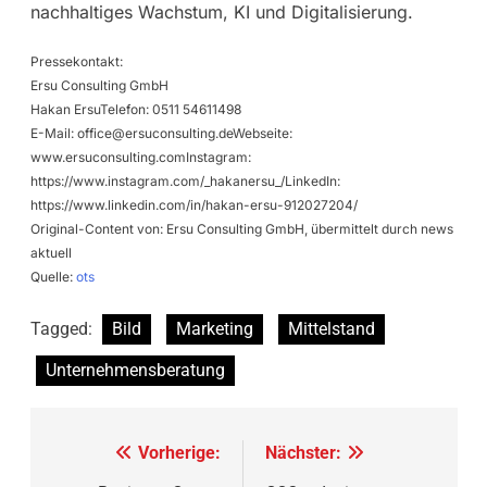
nachhaltiges Wachstum, KI und Digitalisierung.
Pressekontakt:
Ersu Consulting GmbH
Hakan ErsuTelefon: 0511 54611498
E-Mail:
office@ersuconsulting.deWebseite
:
www.ersuconsulting.comInstagram:
https://www.instagram.com/_hakanersu_/LinkedIn:
https://www.linkedin.com/in/hakan-ersu-912027204/
Original-Content von: Ersu Consulting GmbH, übermittelt durch news
aktuell
Quelle:
ots
Tagged:
Bild
Marketing
Mittelstand
Unternehmensberatung
Beitragsnavigation
Vorherige:
Nächster: