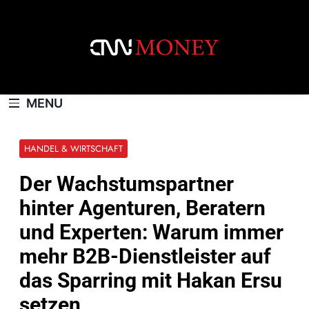
Skip
to
content
CNNMONEY.CH
MENU
HANDEL & WIRTSCHAFT
Der Wachstumspartner
hinter Agenturen, Beratern
und Experten: Warum immer
mehr B2B-Dienstleister auf
das Sparring mit Hakan Ersu
setzen