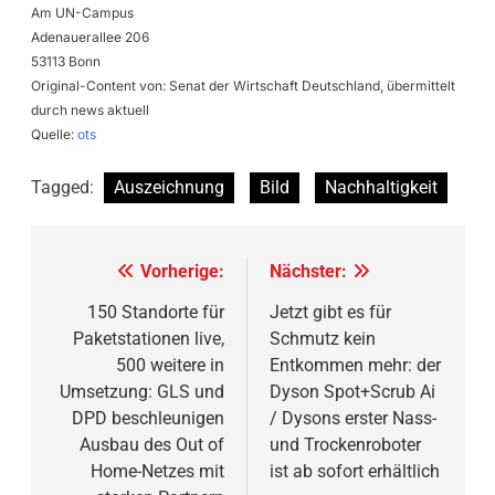
Am UN-Campus
Adenauerallee 206
53113 Bonn
Original-Content von: Senat der Wirtschaft Deutschland, übermittelt
durch news aktuell
Quelle:
ots
Tagged:
Auszeichnung
Bild
Nachhaltigkeit
Beitragsnavigation
Vorherige:
Nächster:
150 Standorte für
Jetzt gibt es für
Paketstationen live,
Schmutz kein
500 weitere in
Entkommen mehr: der
Umsetzung: GLS und
Dyson Spot+Scrub Ai
DPD beschleunigen
/ Dysons erster Nass-
Ausbau des Out of
und Trockenroboter
Home-Netzes mit
ist ab sofort erhältlich