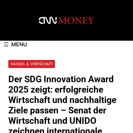
Skip
to
content
CNNMONEY.CH
MENU
HANDEL & WIRTSCHAFT
Der SDG Innovation Award
2025 zeigt: erfolgreiche
Wirtschaft und nachhaltige
Ziele passen – Senat der
Wirtschaft und UNIDO
zeichnen internationale