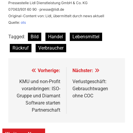
Pressestelle Lidl Dienstleistung GmbH & Co. KG
07063/931 60 90 ·
presse@lidl.de
Original-Content von: Lidl, übermittelt durch news aktuell
Quelle:
ots
Tagged:
Bild
Handel
Lebensmittel
Rückruf
Verbraucher
Beitragsnavigation
Vorherige:
Nächster:
KMU und non-Profit
Verlustgeschäft:
voranbringen: ISO-
Gebrauchtwagen
Gruppe und Diamant
ohne COC
Software starten
Partnerschaft