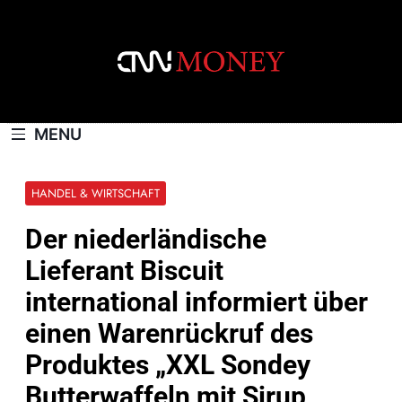
Skip
to
content
CNNMONEY.CH
MENU
HANDEL & WIRTSCHAFT
Der niederländische
Lieferant Biscuit
international informiert über
einen Warenrückruf des
Produktes „XXL Sondey
Butterwaffeln mit Sirup,