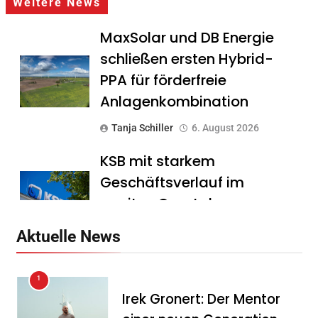
Weitere News
MaxSolar und DB Energie
schließen ersten Hybrid-
PPA für förderfreie
Anlagenkombination
Tanja Schiller
6. August 2026
KSB mit starkem
Geschäftsverlauf im
zweiten Quartal
Tanja Schiller
6. August 2026
Aktuelle News
Intersolar-Trend 2026:
1
Warum Batteriespeicher
Irek Gronert: Der Mentor
zum wichtigsten Baustein