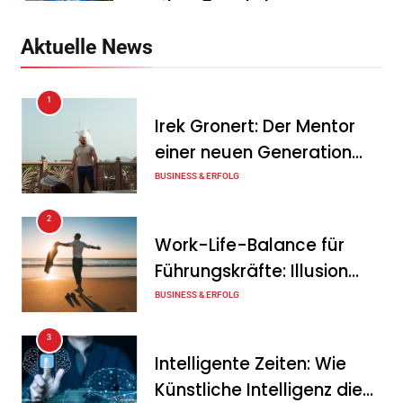
zweiten Quartal
Tanja Schiller
6. August 2026
Aktuelle News
Intersolar-Trend 2026:
1
Warum Batteriespeicher
Irek Gronert: Der Mentor
zum wichtigsten Baustein
einer neuen Generation
der Energiewende werden
von Unternehmern
BUSINESS & ERFOLG
Tanja Schiller
6. August 2026
2
Ohne Daten keine
Work-Life-Balance für
Verteidigungsfähigkeit:
Führungskräfte: Illusion
Deutsche
oder echte Chance?
BUSINESS & ERFOLG
Rüstungsindustrie investiert
3
zunächst in ihr digitales
Intelligente Zeiten: Wie
Fundament
Künstliche Intelligenz die