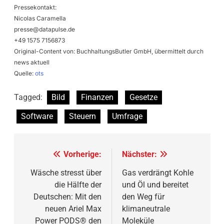
Pressekontakt:
Nicolas Caramella
presse@datapulse.de
+49 1575 7156873
Original-Content von: BuchhaltungsButler GmbH, übermittelt durch
news aktuell
Quelle:
ots
Tagged:
Bild
Finanzen
Gesetze
Software
Steuern
Umfrage
Beitragsnavigation
Vorherige:
Nächster:
Wäsche stresst über
Gas verdrängt Kohle
die Hälfte der
und Öl und bereitet
Deutschen: Mit den
den Weg für
neuen Ariel Max
klimaneutrale
Power PODS® den
Moleküle