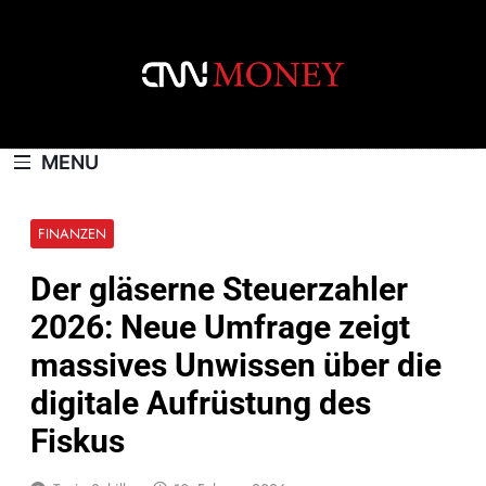
Skip
to
content
CNNMONEY.CH
MENU
FINANZEN
Der gläserne Steuerzahler
2026: Neue Umfrage zeigt
massives Unwissen über die
digitale Aufrüstung des
Fiskus