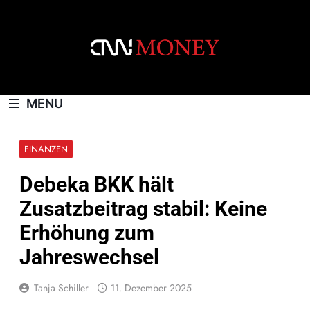
Skip
to
content
CNNMONEY.CH
MENU
FINANZEN
Debeka BKK hält
Zusatzbeitrag stabil: Keine
Erhöhung zum
Jahreswechsel
Tanja Schiller
11. Dezember 2025