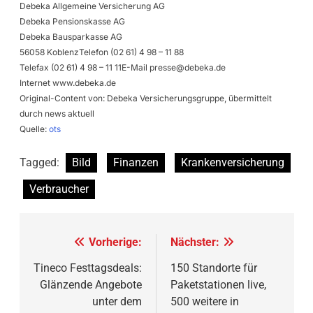
Debeka Allgemeine Versicherung AG
Debeka Pensionskasse AG
Debeka Bausparkasse AG
56058 KoblenzTelefon (02 61) 4 98 – 11 88
Telefax (02 61) 4 98 – 11 11E-Mail
presse@debeka.de
Internet www.debeka.de
Original-Content von: Debeka Versicherungsgruppe, übermittelt
durch news aktuell
Quelle:
ots
Tagged:
Bild
Finanzen
Krankenversicherung
Verbraucher
Beitragsnavigation
Vorherige:
Nächster:
Tineco Festtagsdeals:
150 Standorte für
Glänzende Angebote
Paketstationen live,
unter dem
500 weitere in