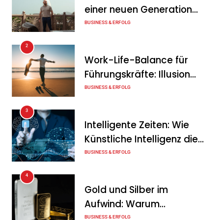
Geschäftsverlauf im
einer neuen Generation
zweiten Quartal
von Unternehmern
BUSINESS & ERFOLG
Tanja Schiller
6. August 2026
2
Intersolar-Trend 2026:
Work-Life-Balance für
Warum Batteriespeicher
Führungskräfte: Illusion
zum wichtigsten Baustein
oder echte Chance?
BUSINESS & ERFOLG
der Energiewende werden
3
Tanja Schiller
6. August 2026
Intelligente Zeiten: Wie
Künstliche Intelligenz die
Geschäftswelt verändert
BUSINESS & ERFOLG
4
Gold und Silber im
Aufwind: Warum
Edelmetalle als sicherer
BUSINESS & ERFOLG