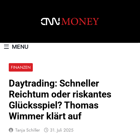
Skip
to
content
CNNMONEY.CH
MENU
FINANZEN
Daytrading: Schneller
Reichtum oder riskantes
Glücksspiel? Thomas
Wimmer klärt auf
Tanja Schiller
31. Juli 2025