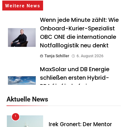
Weitere News
Wenn jede Minute zählt: Wie
Onboard-Kurier-Spezialist
OBC ONE die internationale
Notfalllogistik neu denkt
Tanja Schiller
6. August 2026
MaxSolar und DB Energie
schließen ersten Hybrid-
PPA für förderfreie
Anlagenkombination
Aktuelle News
Tanja Schiller
6. August 2026
1
KSB mit starkem
Irek Gronert: Der Mentor