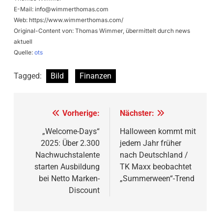
E-Mail:
info@wimmerthomas.com
Web: https://www.wimmerthomas.com/
Original-Content von: Thomas Wimmer, übermittelt durch news
aktuell
Quelle:
ots
Tagged:
Bild
Finanzen
Beitragsnavigation
Vorherige:
Nächster:
„Welcome-Days“
Halloween kommt mit
2025: Über 2.300
jedem Jahr früher
Nachwuchstalente
nach Deutschland /
starten Ausbildung
TK Maxx beobachtet
bei Netto Marken-
„Summerween“-Trend
Discount