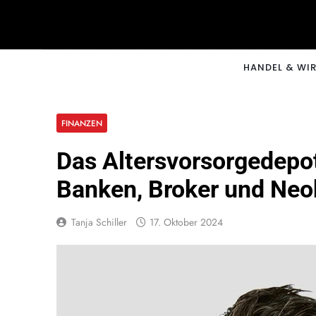
Skip
to
content
CNNM
HANDEL & WI
FINANZEN
Das Altersvorsorgedepo
Banken, Broker und Neo
Tanja Schiller
17. Oktober 2024