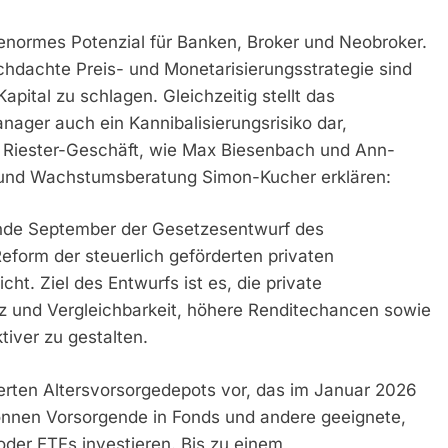
 enormes Potenzial für Banken, Broker und Neobroker.
rchdachte Preis- und Monetarisierungsstrategie sind
ital zu schlagen. Gleichzeitig stellt das
ager auch ein Kannibalisierungsrisiko dar,
e Riester-Geschäft, wie Max Biesenbach und Ann-
- und Wachstumsberatung Simon-Kucher erklären:
de September der Gesetzesentwurf des
form der steuerlich geförderten privaten
ht. Ziel des Entwurfs ist es, die private
z und Vergleichbarkeit, höhere Renditechancen sowie
tiver zu gestalten.
derten Altersvorsorgedepots vor, das im Januar 2026
können Vorsorgende in Fonds und andere geeignete,
oder ETFs investieren. Bis zu einem