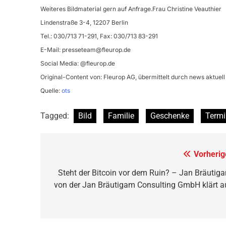
Weiteres Bildmaterial gern auf Anfrage.Frau Christine Veauthier
Lindenstraße 3-4, 12207 Berlin
Tel.: 030/713 71-291, Fax: 030/713 83-291
E-Mail:
presseteam@fleurop.de
Social Media: @fleurop.de
Original-Content von: Fleurop AG, übermittelt durch news aktuell
Quelle:
ots
Tagged:
Bild
Familie
Geschenke
Termi
Beitragsnavigation
Vorherig
Steht der Bitcoin vor dem Ruin? – Jan Bräutig
von der Jan Bräutigam Consulting GmbH klärt a