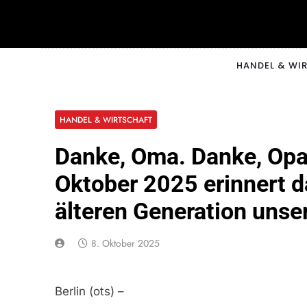
Skip
to
content
CNNM
HANDEL & WI
HANDEL & WIRTSCHAFT
Danke, Oma. Danke, Opa.
Oktober 2025 erinnert da
älteren Generation unse
8. Oktober 2025
Berlin (ots) –