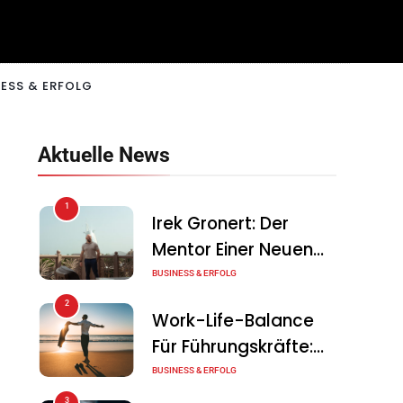
ESS & ERFOLG
Aktuelle News
1
Irek Gronert: Der
Mentor Einer Neuen
Generation Von
BUSINESS & ERFOLG
Unternehmern
2
Work-Life-Balance
Für Führungskräfte:
Illusion Oder Echte
BUSINESS & ERFOLG
Chance?
3