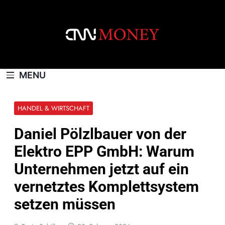
Skip
to
content
CNNMONEY.CH
MENU
HANDEL & WIRTSCHAFT
Daniel Pölzlbauer von der
Elektro EPP GmbH: Warum
Unternehmen jetzt auf ein
vernetztes Komplettsystem
setzen müssen