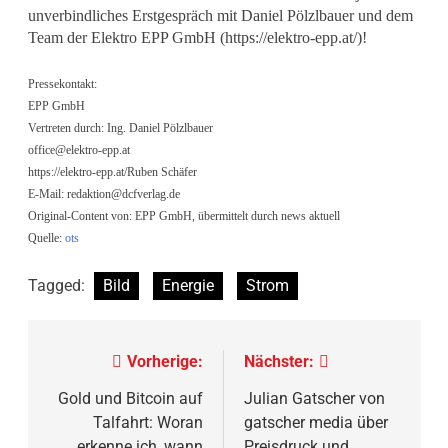
unverbindliches Erstgespräch mit Daniel Pölzlbauer und dem
Team der Elektro EPP GmbH (https://elektro-epp.at/)!
Pressekontakt:
EPP GmbH
Vertreten durch: Ing. Daniel Pölzlbauer
office@elektro-epp.at
https://elektro-epp.at/Ruben Schäfer
E-Mail:
redaktion@dcfverlag.de
Original-Content von: EPP GmbH, übermittelt durch news aktuell
Quelle:
ots
Tagged:
Bild
Energie
Strom
Beitragsnavigation
Vorherige:
Nächster:
Gold und Bitcoin auf
Julian Gatscher von
Talfahrt: Woran
gatscher media über
erkenne ich, wann
Preisdruck und