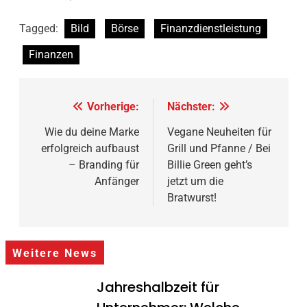
Tagged:
Bild
Börse
Finanzdienstleistung
Finanzen
Beitragsnavigation
Vorherige:
Nächster:
Wie du deine Marke
Vegane Neuheiten für
erfolgreich aufbaust
Grill und Pfanne / Bei
– Branding für
Billie Green geht’s
Anfänger
jetzt um die
Bratwurst!
Weitere News
Jahreshalbzeit für