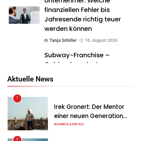
Unternehmer: Welche
finanziellen Fehler bis
Jahresende richtig teuer
werden können
Tanja Schiller
10. August 2026
Subway-Franchise –
Goldgrube oder teurer
Traum? Was Gründer vor
Aktuelle News
dem Einstieg wissen sollten
Tanja Schiller
10. August 2026
1
Irek Gronert: Der Mentor
DeutschlandGPT führt
einer neuen Generation
§203-konformen Modus für
von Unternehmern
BUSINESS & ERFOLG
Ärzte, Anwälte und
Steuerberater ein
2