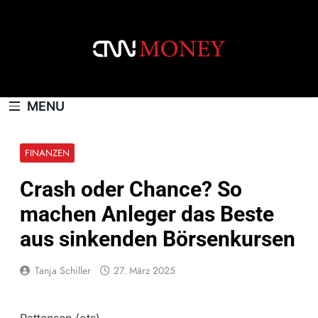
Skip
to
content
CNNMONEY.CH
MENU
FINANZEN
Crash oder Chance? So
machen Anleger das Beste
aus sinkenden Börsenkursen
Tanja Schiller
27. März 2025
Pattensen (ots) –