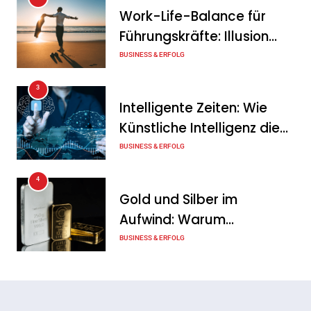
Work-Life-Balance für
Tanja Schiller
10. August 2026
Führungskräfte: Illusion
Herausragende
oder echte Chance?
BUSINESS & ERFOLG
Finanzbildung 2026: Diese
3
Banken überzeugen im Test
Intelligente Zeiten: Wie
Tanja Schiller
10. August 2026
Künstliche Intelligenz die
Geschäftswelt verändert
BUSINESS & ERFOLG
4
Gold und Silber im
Aufwind: Warum
Edelmetalle als sicherer
BUSINESS & ERFOLG
Hafen zurück sind
5
Erfolgreich verhandeln: