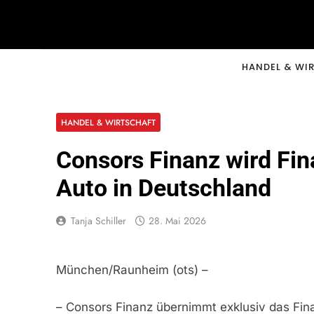
Skip
to
content
CNNM
HANDEL & WI
HANDEL & WIRTSCHAFT
Consors Finanz wird Fin
Auto in Deutschland
Tanja Schiller
28. Mai 2026
München/Raunheim (ots) –
– Consors Finanz übernimmt exklusiv das Fin