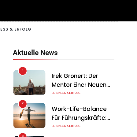
ESS & ERFOLG
Aktuelle News
1
Irek Gronert: Der
Mentor Einer Neuen
Generation Von
BUSINESS & ERFOLG
Unternehmern
2
Work-Life-Balance
Für Führungskräfte:
Illusion Oder Echte
BUSINESS & ERFOLG
Chance?
3