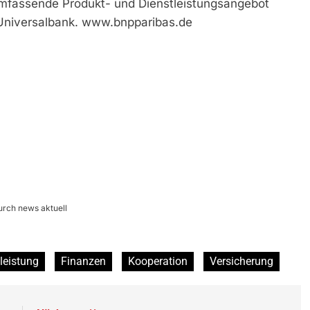
umfassende Produkt- und Dienstleistungsangebot
 Universalbank. www.bnpparibas.de
urch news aktuell
leistung
Finanzen
Kooperation
Versicherung