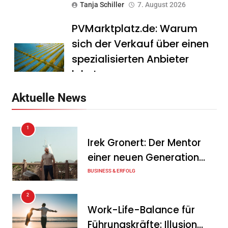
Tanja Schiller
7. August 2026
PVMarktplatz.de: Warum
sich der Verkauf über einen
spezialisierten Anbieter
lohnt
Tanja Schiller
7. August 2026
Aktuelle News
HS Führungscoaching:
1
Warum ein
Irek Gronert: Der Mentor
Mitarbeitergespräch pro
einer neuen Generation
Jahr nichts verändert – und
von Unternehmern
BUSINESS & ERFOLG
was stattdessen
Verbindlichkeit schafft
2
Work-Life-Balance für
Tanja Schiller
7. August 2026
Führungskräfte: Illusion