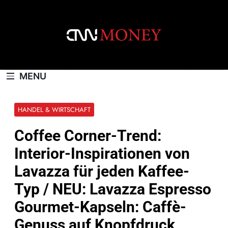
Skip
to
content
CNNMONEY.CH
MENU
HANDEL & WIRTSCHAFT
Coffee Corner-Trend:
Interior-Inspirationen von
Lavazza für jeden Kaffee-
Typ / NEU: Lavazza Espresso
Gourmet-Kapseln: Caffè-
Genuss auf Knopfdruck