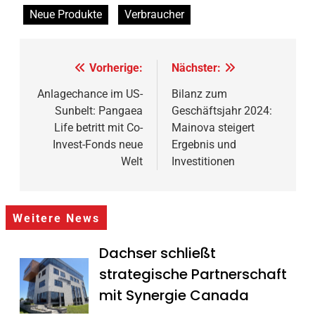
Neue Produkte
Verbraucher
Beitragsnavigation
Vorherige:
Nächster:
Anlagechance im US-
Bilanz zum
Sunbelt: Pangaea
Geschäftsjahr 2024:
Life betritt mit Co-
Mainova steigert
Invest-Fonds neue
Ergebnis und
Welt
Investitionen
Weitere News
Dachser schließt
strategische Partnerschaft
mit Synergie Canada