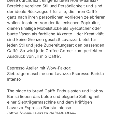
Diese durchdacht eingerichteten Home-Barista-
Bereiche vereinen Stil und Persönlichkeit und sind
der ideale Rückzugsort für alle, die ihren Caffè
ganz nach ihren persönlichen Vorlieben zelebrieren
wollen. Inspiriert von der italienischen Popkultur,
dienen knallige Möbelstücke als Eyecatcher oder
bunte Vasen als farbliche Akzente – der Kreativität
sind keine Grenzen gesetzt! Lavazza bietet für
jeden Stil und jede Zubereitungsart den passenden
Caffè. So wird jede Coffee Corner zum perfekten
Ausdruck von „Il mio Caffè“.
Espresso Atelier mit Wow-Faktor:
Siebträgermaschine und Lavazza Espresso Barista
Intenso
The place to brew! Caffè-Enthusiasten und Hobby-
Baristi lieben das bolde und elegante Setting mit
einer Siebträgermaschine und dem kräftigen
Lavazza Espresso Barista Intenso
(https://www.lavazza.de/de/kaffee-