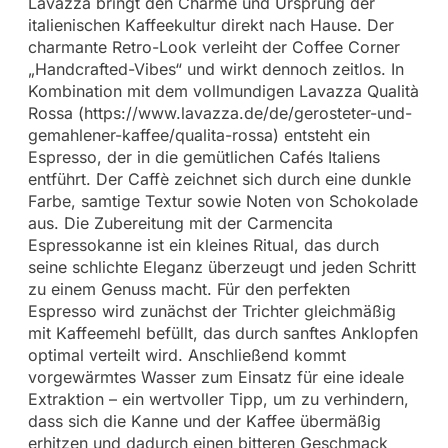
Lavazza bringt den Charme und Ursprung der
italienischen Kaffeekultur direkt nach Hause. Der
charmante Retro-Look verleiht der Coffee Corner
„Handcrafted-Vibes“ und wirkt dennoch zeitlos. In
Kombination mit dem vollmundigen Lavazza Qualità
Rossa (https://www.lavazza.de/de/gerosteter-und-
gemahlener-kaffee/qualita-rossa) entsteht ein
Espresso, der in die gemütlichen Cafés Italiens
entführt. Der Caffè zeichnet sich durch eine dunkle
Farbe, samtige Textur sowie Noten von Schokolade
aus. Die Zubereitung mit der Carmencita
Espressokanne ist ein kleines Ritual, das durch
seine schlichte Eleganz überzeugt und jeden Schritt
zu einem Genuss macht. Für den perfekten
Espresso wird zunächst der Trichter gleichmäßig
mit Kaffeemehl befüllt, das durch sanftes Anklopfen
optimal verteilt wird. Anschließend kommt
vorgewärmtes Wasser zum Einsatz für eine ideale
Extraktion – ein wertvoller Tipp, um zu verhindern,
dass sich die Kanne und der Kaffee übermäßig
erhitzen und dadurch einen bitteren Geschmack