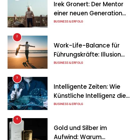
Irek Gronert: Der Mentor
Mitarbeitergespräch pro
einer neuen Generation
Jahr nichts verändert – und
von Unternehmern
BUSINESS & ERFOLG
was stattdessen
Verbindlichkeit schafft
2
Work-Life-Balance für
Tanja Schiller
7. August 2026
Führungskräfte: Illusion
Wenn jede Minute zählt: Wie
oder echte Chance?
BUSINESS & ERFOLG
Onboard-Kurier-Spezialist
3
OBC ONE die internationale
Intelligente Zeiten: Wie
Notfalllogistik neu denkt
Künstliche Intelligenz die
Tanja Schiller
6. August 2026
Geschäftswelt verändert
BUSINESS & ERFOLG
4
Gold und Silber im
Aufwind: Warum