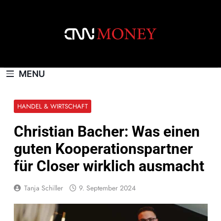
Skip
to
content
CNNMONEY.CH
MENU
HANDEL & WIRTSCHAFT
Christian Bacher: Was einen
guten Kooperationspartner
für Closer wirklich ausmacht
Tanja Schiller
9. September 2024