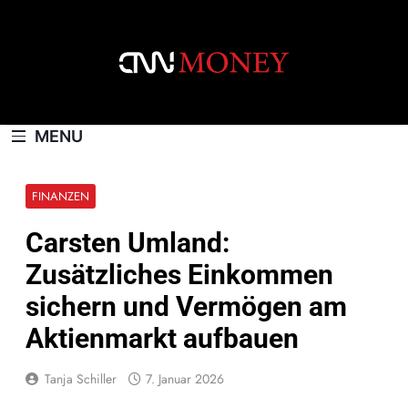
Skip
to
content
CNNMONEY.CH
MENU
FINANZEN
Carsten Umland:
Zusätzliches Einkommen
sichern und Vermögen am
Aktienmarkt aufbauen
Tanja Schiller
7. Januar 2026