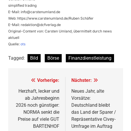
simplified trading
E-Mail:
info@carstenumland.de
Web: https://www.carstenumland.de/Ruben Schäfer
E-Mail:
redaktion@dcfverlag.de
Original-Content von: Carsten Umland, übermittelt durch news
aktuell
Quelle:
ots
Tagged:
Bild
Börse
Finanzdienstleistung
Beitragsnavigation
Vorherige:
Nächster:
Herzhaft, lecker und
Neues Jahr, alte
ab Jahresbeginn
Vorsätze:
2026 noch günstiger:
Deutschland bleibt
NORMA senkt die
das Land der Sparer /
Preise auf viele GUT
Repräsentative Civey-
BARTENHOF
Umfrage im Auftrag