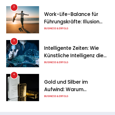
2
Intersolar-Trend 2026:
Work-Life-Balance für
Warum Batteriespeicher
Führungskräfte: Illusion
zum wichtigsten Baustein
oder echte Chance?
BUSINESS & ERFOLG
der Energiewende werden
3
Tanja Schiller
6. August 2026
Intelligente Zeiten: Wie
Künstliche Intelligenz die
Geschäftswelt verändert
BUSINESS & ERFOLG
4
Gold und Silber im
Aufwind: Warum
Edelmetalle als sicherer
BUSINESS & ERFOLG
Hafen zurück sind
5