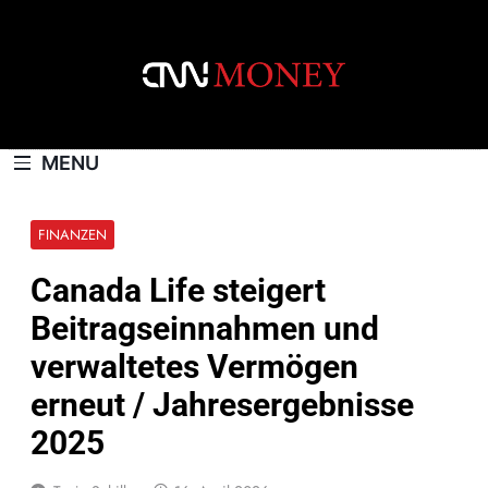
Skip
to
content
CNNMONEY.CH
MENU
FINANZEN
Canada Life steigert
Beitragseinnahmen und
verwaltetes Vermögen
erneut / Jahresergebnisse
2025