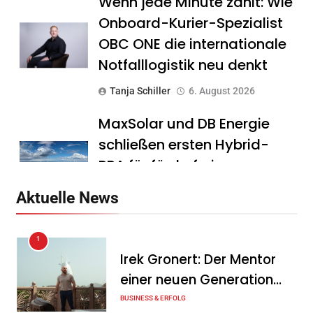
Wenn jede Minute zählt: Wie
Onboard-Kurier-Spezialist
OBC ONE die internationale
Notfalllogistik neu denkt
Tanja Schiller
6. August 2026
MaxSolar und DB Energie
schließen ersten Hybrid-
PPA für förderfreie
Anlagenkombination
Aktuelle News
Tanja Schiller
6. August 2026
1
KSB mit starkem
Irek Gronert: Der Mentor
Geschäftsverlauf im
einer neuen Generation
zweiten Quartal
von Unternehmern
BUSINESS & ERFOLG
Tanja Schiller
6. August 2026