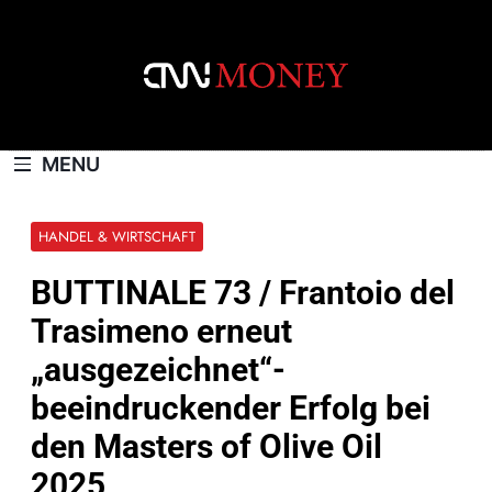
Skip
to
content
CNNMONEY.CH
MENU
HANDEL & WIRTSCHAFT
BUTTINALE 73 / Frantoio del
Trasimeno erneut
„ausgezeichnet“-
beeindruckender Erfolg bei
den Masters of Olive Oil
2025