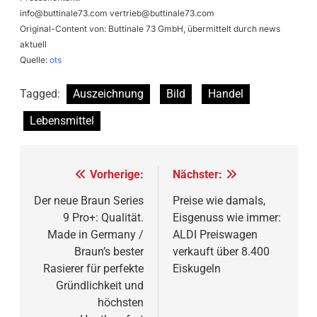
info@buttinale73.com
vertrieb@buttinale73.com
Original-Content von: Buttinale 73 GmbH, übermittelt durch news
aktuell
Quelle:
ots
Tagged:
Auszeichnung
Bild
Handel
Lebensmittel
Beitragsnavigation
Vorherige:
Nächster:
Der neue Braun Series
Preise wie damals,
9 Pro+: Qualität.
Eisgenuss wie immer:
Made in Germany /
ALDI Preiswagen
Braun’s bester
verkauft über 8.400
Rasierer für perfekte
Eiskugeln
Gründlichkeit und
höchsten