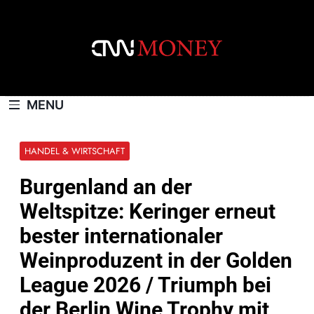
Skip
to
content
CNNMONEY.CH
MENU
HANDEL & WIRTSCHAFT
Burgenland an der
Weltspitze: Keringer erneut
bester internationaler
Weinproduzent in der Golden
League 2026 / Triumph bei
der Berlin Wine Trophy mit