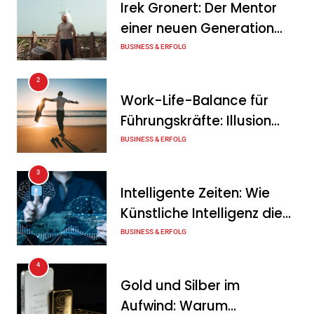
Irek Gronert: Der Mentor
Mitarbeitergespräch pro
einer neuen Generation
Jahr nichts verändert – und
von Unternehmern
BUSINESS & ERFOLG
was stattdessen
Verbindlichkeit schafft
2
Work-Life-Balance für
Tanja Schiller
7. August 2026
Führungskräfte: Illusion
Wenn jede Minute zählt: Wie
oder echte Chance?
BUSINESS & ERFOLG
Onboard-Kurier-Spezialist
3
OBC ONE die internationale
Intelligente Zeiten: Wie
Notfalllogistik neu denkt
Künstliche Intelligenz die
Tanja Schiller
6. August 2026
Geschäftswelt verändert
BUSINESS & ERFOLG
4
Gold und Silber im
Aufwind: Warum