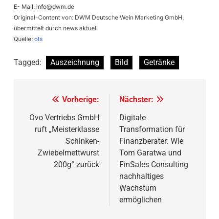
E- Mail:
info@dwm.de
Original-Content von: DWM Deutsche Wein Marketing GmbH,
übermittelt durch news aktuell
Quelle:
ots
Tagged:
Auszeichnung
Bild
Getränke
Beitragsnavigation
Vorherige:
Nächster:
Ovo Vertriebs GmbH
Digitale
ruft „Meisterklasse
Transformation für
Schinken-
Finanzberater: Wie
Zwiebelmettwurst
Tom Garatwa und
200g“ zurück
FinSales Consulting
nachhaltiges
Wachstum
ermöglichen