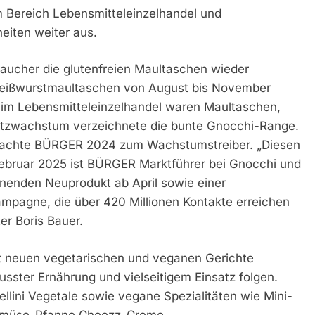
Bereich Lebensmitteleinzelhandel und
eiten weiter aus.
aucher die glutenfreien Maultaschen wieder
 Weißwurstmaultaschen von August bis November
 im Lebensmitteleinzelhandel waren Maultaschen,
atzwachstum verzeichnete die bunte Gnocchi-Range.
 machte BÜRGER 2024 zum Wachstumstreiber. „Diesen
 Februar 2025 ist BÜRGER Marktführer bei Gnocchi und
nnenden Neuprodukt ab April sowie einer
mpagne, die über 420 Millionen Kontakte erreichen
er Boris Bauer.
t neuen vegetarischen und veganen Gerichte
usster Ernährung und vielseitigem Einsatz folgen.
ellini Vegetale sowie vegane Spezialitäten wie Mini-
emüse-Pfanne Cheezz-Creme.