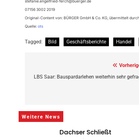
stefanie.engelfried-ferch@buerger.de
07156 3002 2019
Original-Content von: BÜRGER GmbH & Co. KG, übermittelt durch
Quelle:
ots
Tagged:
Bild
Geschäftsberichte
Handel
Beitragsnavigation
Vorherig
LBS Saar: Bauspardarlehen weiterhin sehr gefra
Weitere News
Dachser Schließt