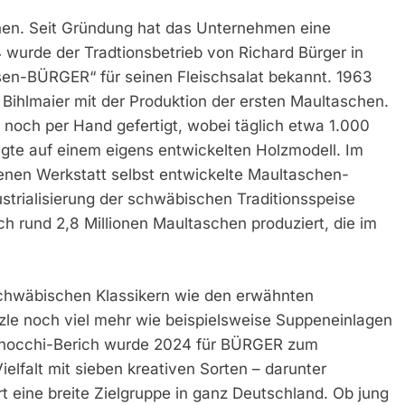
hen. Seit Gründung hat das Unternehmen eine
 wurde der Tradtionsbetrieb von Richard Bürger in
en-BÜRGER“ für seinen Fleischsalat bekannt. 1963
ihlmaier mit der Produktion der ersten Maultaschen.
noch per Hand gefertigt, wobei täglich etwa 1.000
olgte auf einem eigens entwickelten Holzmodell. Im
genen Werkstatt selbst entwickelte Maultaschen-
trialisierung der schwäbischen Traditionsspeise
h rund 2,8 Millionen Maultaschen produziert, die im
hwäbischen Klassikern wie den erwähnten
le noch viel mehr wie beispielsweise Suppeneinlagen
 Gnocchi-Berich wurde 2024 für BÜRGER zum
elfalt mit sieben kreativen Sorten – darunter
rt eine breite Zielgruppe in ganz Deutschland. Ob jung