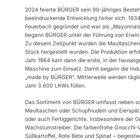
2024 feierte BÜRGER sein 90-jähriges Beste
beeindruckende Entwicklung hinter sich. 1934
Feuerbach gegründet und war als „Mayonnais
begann BÜRGER unter der Führung von Erwin B
Zu diesem Zeitpunkt wurden die Maultaschen 
Stück hergestellt wurden. Die Produktion erf
Jahr 1964 kam dann die erste, in der hausei
Maschine zum Einsatz. Damit begann die Indus
„made by BÜRGER“. Mittlerweile werden täglic
Jahr 3.600 LKWs füllen.
Das Sortiment von BÜRGER umfasst neben sc
Maultaschen oder Schupfnudeln und Eierspätz
oder auch Fertiggerichte. Insbesondere der
Wachstumstreiber. Die farbenfrohe Gnocchi-Vi
Süßkartoffel, Rote Bete und Spinat – begeiste