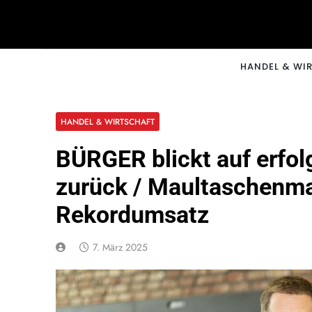
Skip
to
content
CNNM
HANDEL & WI
HANDEL & WIRTSCHAFT
BÜRGER blickt auf erfol
zurück / Maultaschenma
Rekordumsatz
7. März 2025