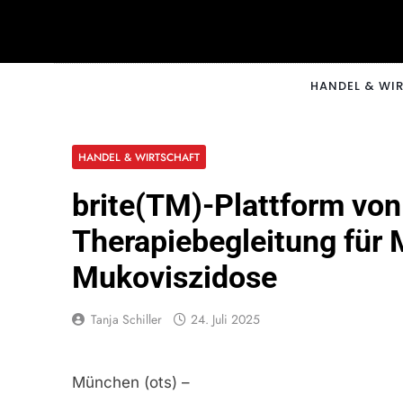
Skip
to
content
CNNM
HANDEL & WI
HANDEL & WIRTSCHAFT
brite(TM)-Plattform von 
Therapiebegleitung für
Mukoviszidose
Tanja Schiller
24. Juli 2025
München (ots) –