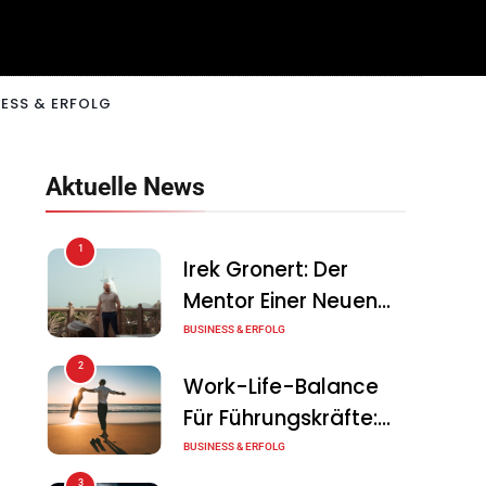
ESS & ERFOLG
Aktuelle News
1
Irek Gronert: Der
Mentor Einer Neuen
Generation Von
BUSINESS & ERFOLG
Unternehmern
2
Work-Life-Balance
Für Führungskräfte:
Illusion Oder Echte
BUSINESS & ERFOLG
Chance?
3