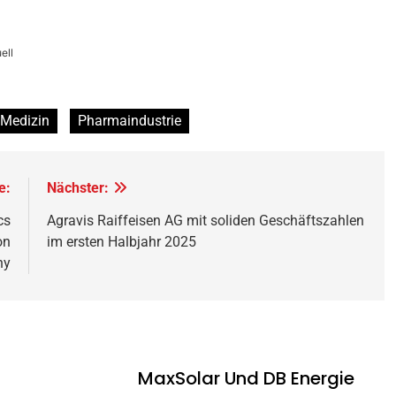
ell
Medizin
Pharmaindustrie
e:
Nächster:
cs
Agravis Raiffeisen AG mit soliden Geschäftszahlen
on
im ersten Halbjahr 2025
ny
MaxSolar Und DB Energie