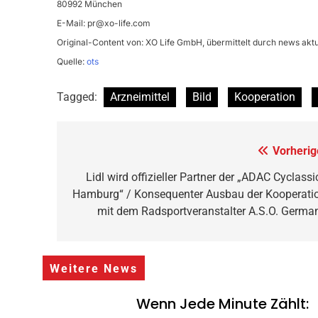
80992 München
E-Mail:
pr@xo-life.com
Original-Content von: XO Life GmbH, übermittelt durch news aktu
Quelle:
ots
Tagged:
Arzneimittel
Bild
Kooperation
Beitragsnavigation
Vorherig
Lidl wird offizieller Partner der „ADAC Cyclassi
Hamburg“ / Konsequenter Ausbau der Kooperati
mit dem Radsportveranstalter A.S.O. Germa
Weitere News
Wenn Jede Minute Zählt: