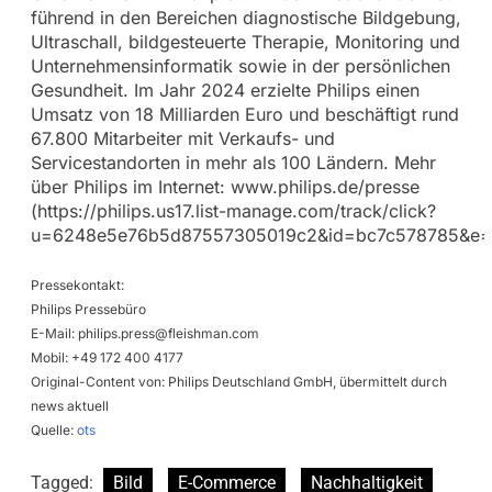
führend in den Bereichen diagnostische Bildgebung,
Ultraschall, bildgesteuerte Therapie, Monitoring und
Unternehmensinformatik sowie in der persönlichen
Gesundheit. Im Jahr 2024 erzielte Philips einen
Umsatz von 18 Milliarden Euro und beschäftigt rund
67.800 Mitarbeiter mit Verkaufs- und
Servicestandorten in mehr als 100 Ländern. Mehr
über Philips im Internet: www.philips.de/presse
(https://philips.us17.list-manage.com/track/click?
u=6248e5e76b5d87557305019c2&id=bc7c578785&e=
Pressekontakt:
Philips Pressebüro
E-Mail:
philips.press@fleishman.com
Mobil: +49 172 400 4177
Original-Content von: Philips Deutschland GmbH, übermittelt durch
news aktuell
Quelle:
ots
Tagged:
Bild
E-Commerce
Nachhaltigkeit