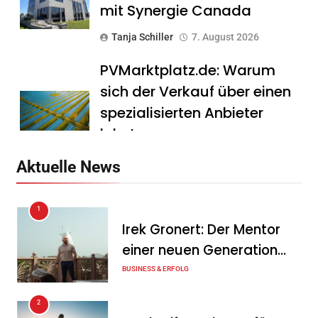
mit Synergie Canada
Tanja Schiller
7. August 2026
PVMarktplatz.de: Warum
sich der Verkauf über einen
spezialisierten Anbieter
lohnt
Tanja Schiller
7. August 2026
Aktuelle News
HS Führungscoaching:
1
Warum ein
Irek Gronert: Der Mentor
Mitarbeitergespräch pro
einer neuen Generation
Jahr nichts verändert – und
von Unternehmern
BUSINESS & ERFOLG
was stattdessen
Verbindlichkeit schafft
2