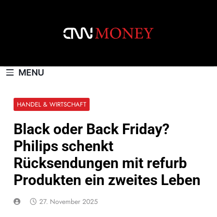
Skip
to
content
CNNMONEY.CH
MENU
HANDEL & WIRTSCHAFT
Black oder Back Friday?
Philips schenkt
Rücksendungen mit refurb
Produkten ein zweites Leben
27. November 2025