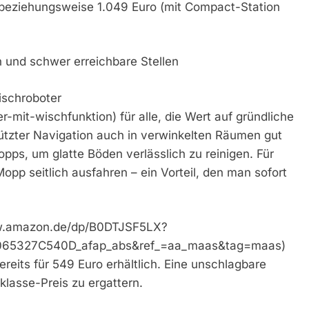
) beziehungsweise 1.049 Euro (mit Compact-Station
n und schwer erreichbare Stellen
ischroboter
r-mit-wischfunktion) für alle, die Wert auf gründliche
stützter Navigation auch in verwinkelten Räumen gut
pps, um glatte Böden verlässlich zu reinigen. Für
pp seitlich ausfahren – ein Vorteil, den man sofort
ww.amazon.de/dp/B0DTJSF5LX?
65327C540D_afap_abs&ref_=aa_maas&tag=maas)
ereits für 549 Euro erhältlich. Eine unschlagbare
klasse-Preis zu ergattern.