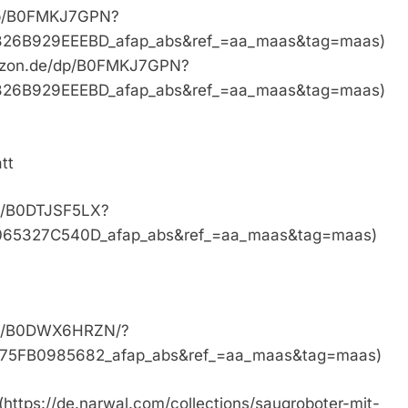
/dp/B0FMKJ7GPN?
6B929EEEBD_afap_abs&ref_=aa_maas&tag=maas)
mazon.de/dp/B0FMKJ7GPN?
6B929EEEBD_afap_abs&ref_=aa_maas&tag=maas)
tt
dp/B0DTJSF5LX?
65327C540D_afap_abs&ref_=aa_maas&tag=maas)
/dp/B0DWX6HRZN/?
5FB0985682_afap_abs&ref_=aa_maas&tag=maas)
https://de.narwal.com/collections/saugroboter-mit-