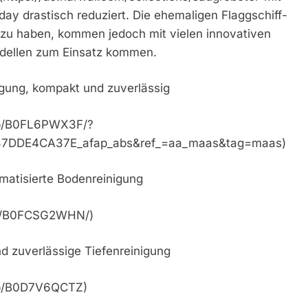
ay drastisch reduziert. Die ehemaligen Flaggschiff-
 zu haben, kommen jedoch mit vielen innovativen
odellen zum Einsatz kommen.
igung, kompakt und zuverlässig
dp/B0FL6PWX3F/?
7DDE4CA37E_afap_abs&ref_=aa_maas&tag=maas)
omatisierte Bodenreinigung
dp/B0FCSG2WHN/)
d zuverlässige Tiefenreinigung
dp/B0D7V6QCTZ)