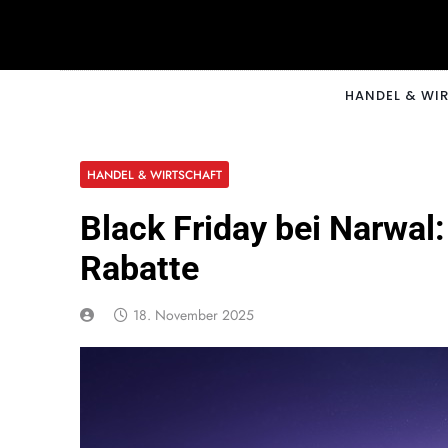
Skip
to
content
CNNM
HANDEL & WI
HANDEL & WIRTSCHAFT
Black Friday bei Narwal:
Rabatte
18. November 2025