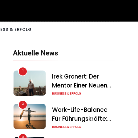
ESS & ERFOLG
Aktuelle News
1
Irek Gronert: Der
Mentor Einer Neuen
Generation Von
BUSINESS & ERFOLG
Unternehmern
2
Work-Life-Balance
Für Führungskräfte:
Illusion Oder Echte
BUSINESS & ERFOLG
Chance?
3