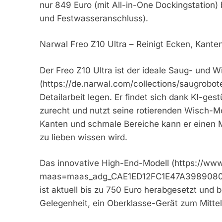
nur 849 Euro (mit All-in-One Dockingstation
und Festwasseranschluss).
Narwal Freo Z10 Ultra – Reinigt Ecken, Kante
Der Freo Z10 Ultra ist der ideale Saug- und W
(https://de.narwal.com/collections/saugrobote
Detailarbeit legen. Er findet sich dank KI-ge
zurecht und nutzt seine rotierenden Wisch-Mo
Kanten und schmale Bereiche kann er einen Mo
zu lieben wissen wird.
Das innovative High-End-Modell (https://w
maas=maas_adg_CAE1ED12FC1E47A3989080
ist aktuell bis zu 750 Euro herabgesetzt und b
Gelegenheit, ein Oberklasse-Gerät zum Mittel