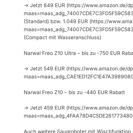
-> Jetzt 849 EUR (https://www.amazon.de
maas=maas_adg_74007CDE7C3FD5F59C5832
(Standard) bzw. 1.049 EUR (https://www.a
maas=maas_adg_74007CDE7C3FD5F59C5832
(Compact mit Wasseranschluss)
Narwal Freo Z10 Ultra – bis zu -750 EUR Raba
-> Jetzt 549 EUR (https://www.amazon.de/
maas=maas_adg_CAE1ED12FC1E47A3989080
Narwal Freo Z10 – bis zu -440 EUR Rabatt
-> Jetzt 459 EUR (https://www.amazon.de
maas=maas_adg_4FAA78D4C5DE2617734807
Auch weitere Saugroboter mit Wischfunktion (