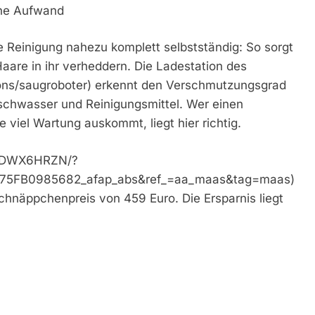
hne Aufwand
e Reinigung nahezu komplett selbstständig: So sorgt
aare in ihr verheddern. Die Ladestation des
ions/saugroboter) erkennt den Verschmutzungsgrad
ischwasser und Reinigungsmittel. Wer einen
 viel Wartung auskommt, liegt hier richtig.
B0DWX6HRZN/?
5FB0985682_afap_abs&ref_=aa_maas&tag=maas)
äppchenpreis von 459 Euro. Die Ersparnis liegt