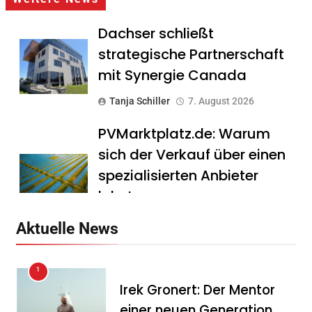
Dachser schließt
strategische Partnerschaft
mit Synergie Canada
Tanja Schiller
7. August 2026
PVMarktplatz.de: Warum
sich der Verkauf über einen
spezialisierten Anbieter
lohnt
Tanja Schiller
7. August 2026
Aktuelle News
HS Führungscoaching:
1
Warum ein
Irek Gronert: Der Mentor
Mitarbeitergespräch pro
einer neuen Generation