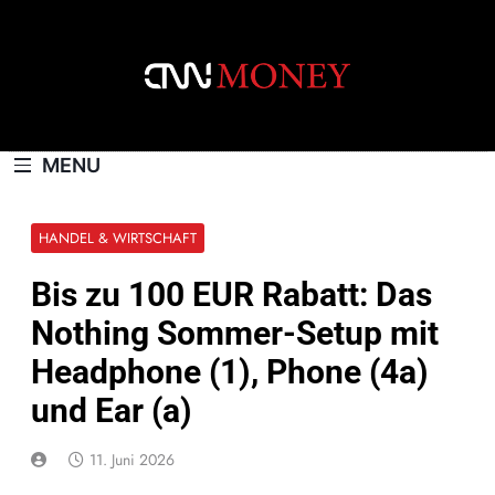
Skip
to
content
CNNMONEY.CH
MENU
HANDEL & WIRTSCHAFT
Bis zu 100 EUR Rabatt: Das
Nothing Sommer-Setup mit
Headphone (1), Phone (4a)
und Ear (a)
11. Juni 2026