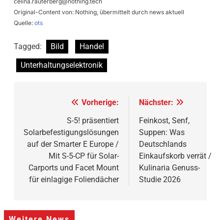
celina.rauterberg@nothing.tech
Original-Content von: Nothing, übermittelt durch news aktuell
Quelle:
ots
Tagged:
Bild
Handel
Unterhaltungselektronik
Beitragsnavigation
Vorherige:
Nächster:
S-5! präsentiert
Feinkost, Senf,
Solarbefestigungslösungen
Suppen: Was
auf der Smarter E Europe /
Deutschlands
Mit S-5-CP für Solar-
Einkaufskorb verrät /
Carports und Facet Mount
Kulinaria Genuss-
für einlagige Foliendächer
Studie 2026
Weitere News