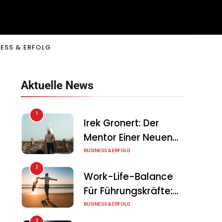
ESS & ERFOLG
Aktuelle News
1
Irek Gronert: Der
Mentor Einer Neuen
Generation Von
BUSINESS & ERFOLG
Unternehmern
2
Work-Life-Balance
Für Führungskräfte:
Illusion Oder Echte
BUSINESS & ERFOLG
Chance?
3