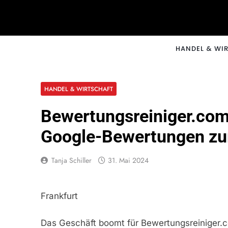
Skip
to
content
CNNM
HANDEL & WI
HANDEL & WIRTSCHAFT
Bewertungsreiniger.com:
Google-Bewertungen zu
Tanja Schiller
31. Mai 2024
Frankfurt
Das Geschäft boomt für Bewertungsreiniger.co