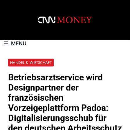
Skip
to
content
CNNMONEY.CH
MENU
HANDEL & WIRTSCHAFT
Betriebsarztservice wird
Designpartner der
französischen
Vorzeigeplattform Padoa:
Digitalisierungsschub für
den deutschen Arbeitsschutz