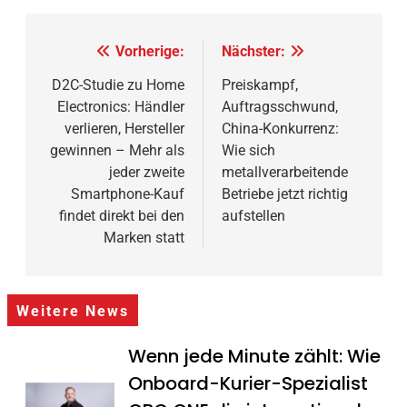
Beitragsnavigation
Vorherige:
Nächster:
D2C-Studie zu Home
Preiskampf,
Electronics: Händler
Auftragsschwund,
verlieren, Hersteller
China-Konkurrenz:
gewinnen – Mehr als
Wie sich
jeder zweite
metallverarbeitende
Smartphone-Kauf
Betriebe jetzt richtig
findet direkt bei den
aufstellen
Marken statt
Weitere News
Wenn jede Minute zählt: Wie
Onboard-Kurier-Spezialist