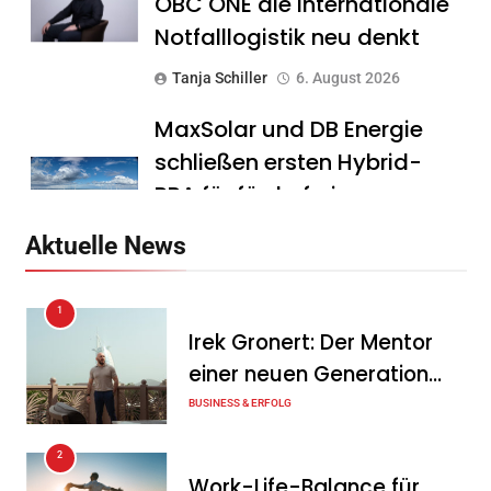
OBC ONE die internationale
Notfalllogistik neu denkt
Tanja Schiller
6. August 2026
MaxSolar und DB Energie
schließen ersten Hybrid-
PPA für förderfreie
Anlagenkombination
Aktuelle News
Tanja Schiller
6. August 2026
1
KSB mit starkem
Irek Gronert: Der Mentor
Geschäftsverlauf im
einer neuen Generation
zweiten Quartal
von Unternehmern
BUSINESS & ERFOLG
Tanja Schiller
6. August 2026
2
Intersolar-Trend 2026:
Work-Life-Balance für