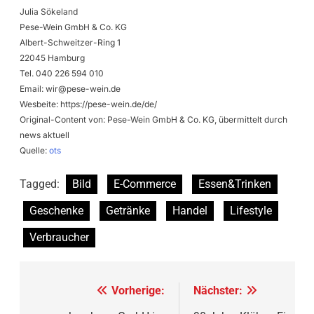
Julia Sökeland
Pese-Wein GmbH & Co. KG
Albert-Schweitzer-Ring 1
22045 Hamburg
Tel. 040 226 594 010
Email:
wir@pese-wein.de
Wesbeite: https://pese-wein.de/de/
Original-Content von: Pese-Wein GmbH & Co. KG, übermittelt durch
news aktuell
Quelle:
ots
Tagged:
Bild
E-Commerce
Essen&Trinken
Geschenke
Getränke
Handel
Lifestyle
Verbraucher
Beitragsnavigation
Vorherige:
Nächster: