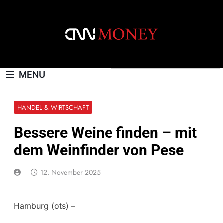
Skip
to
content
CNNMONEY.CH
MENU
HANDEL & WIRTSCHAFT
Bessere Weine finden – mit
dem Weinfinder von Pese
12. November 2025
Hamburg (ots) –