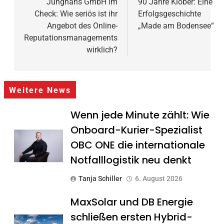
Junghans GmbH im
90 Jahre Klöber: Eine
Check: Wie seriös ist ihr
Erfolgsgeschichte
Angebot des Online-
„Made am Bodensee“
Reputationsmanagements
wirklich?
Weitere News
Wenn jede Minute zählt: Wie
Onboard-Kurier-Spezialist
OBC ONE die internationale
Notfalllogistik neu denkt
Tanja Schiller
6. August 2026
MaxSolar und DB Energie
schließen ersten Hybrid-