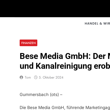
Skip
to
content
CNNM
HANDEL & WI
FINANZEN
Bese Media GmbH: Der M
und Kanalreinigung erob
Tom
5. Oktober 2024
Gummersbach (ots) –
Die Bese Media GmbH, führende Marketingage