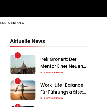
ESS & ERFOLG
Aktuelle News
1
Irek Gronert: Der
Mentor Einer Neuen
Generation Von
BUSINESS & ERFOLG
Unternehmern
2
Work-Life-Balance
Für Führungskräfte:
Illusion Oder Echte
BUSINESS & ERFOLG
Chance?
3