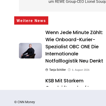
um REWE Group-CEO Lionel Souq
Weitere News
Wenn Jede Minute Zählt:
Wie Onboard-Kurier-
Spezialist OBC ONE Die
Internationale
Notfalllogistik Neu Denkt
Tanja Schiller
6. August 2026
KSB Mit Starkem
Geschäftsverlauf Im
Zweiten Quartal
© CNN Money
Tanja Schiller
6. August 2026