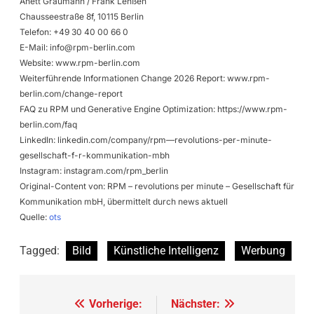
Anett Graumann / Frank Lenßen
Chausseestraße 8f, 10115 Berlin
Telefon: +49 30 40 00 66 0
E-Mail:
info@rpm-berlin.com
Website: www.rpm-berlin.com
Weiterführende Informationen Change 2026 Report: www.rpm-
berlin.com/change-report
FAQ zu RPM und Generative Engine Optimization: https://www.rpm-
berlin.com/faq
LinkedIn: linkedin.com/company/rpm—revolutions-per-minute-
gesellschaft-f-r-kommunikation-mbh
Instagram: instagram.com/rpm_berlin
Original-Content von: RPM – revolutions per minute – Gesellschaft für
Kommunikation mbH, übermittelt durch news aktuell
Quelle:
ots
Tagged:
Bild
Künstliche Intelligenz
Werbung
Beitragsnavigation
Vorherige:
Nächster: