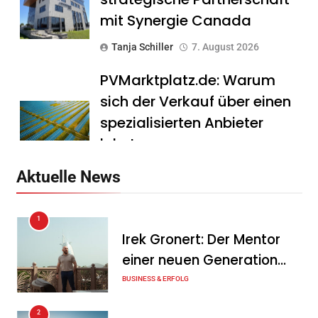
mit Synergie Canada
Tanja Schiller
7. August 2026
PVMarktplatz.de: Warum
sich der Verkauf über einen
spezialisierten Anbieter
lohnt
Tanja Schiller
7. August 2026
Aktuelle News
HS Führungscoaching:
1
Warum ein
Irek Gronert: Der Mentor
Mitarbeitergespräch pro
einer neuen Generation
Jahr nichts verändert – und
von Unternehmern
BUSINESS & ERFOLG
was stattdessen
Verbindlichkeit schafft
2