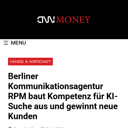
Skip
to
content
CNNMONEY.CH
MENU
HANDEL & WIRTSCHAFT
Berliner
Kommunikationsagentur
RPM baut Kompetenz für KI-
Suche aus und gewinnt neue
Kunden