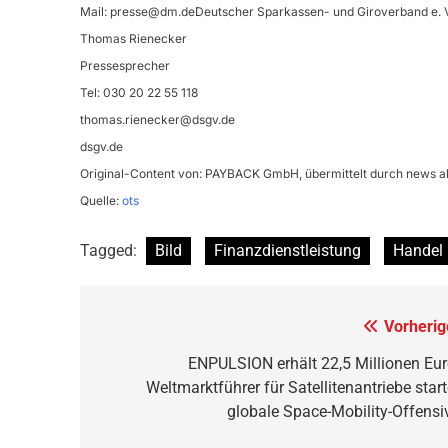
Mail:
presse@dm.deDeutscher
Sparkassen- und Giroverband e. V
Thomas Rienecker
Pressesprecher
Tel: 030 20 22 55 118
thomas.rienecker@dsgv.de
dsgv.de
Original-Content von: PAYBACK GmbH, übermittelt durch news ak
Quelle:
ots
Tagged:
Bild
Finanzdienstleistung
Handel
Beitragsnavigation
Vorherig
ENPULSION erhält 22,5 Millionen Eur
Weltmarktführer für Satellitenantriebe start
globale Space-Mobility-Offensi