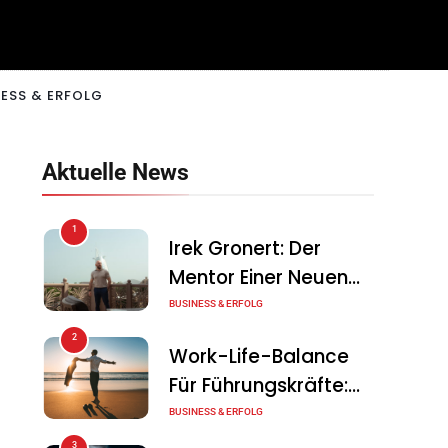
ESS & ERFOLG
Aktuelle News
1
Irek Gronert: Der
Mentor Einer Neuen
Generation Von
BUSINESS & ERFOLG
Unternehmern
2
Work-Life-Balance
Für Führungskräfte:
Illusion Oder Echte
BUSINESS & ERFOLG
Chance?
3