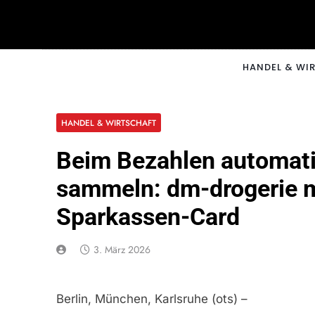
Skip
to
content
CNNM
HANDEL & WI
HANDEL & WIRTSCHAFT
Beim Bezahlen automat
sammeln: dm-drogerie ma
Sparkassen-Card
3. März 2026
Berlin, München, Karlsruhe (ots) –