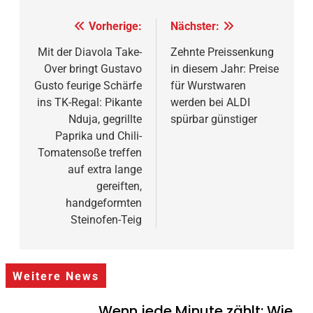
Beitragsnavigation
Vorherige:
Nächster:
Mit der Diavola Take-
Zehnte Preissenkung
Over bringt Gustavo
in diesem Jahr: Preise
Gusto feurige Schärfe
für Wurstwaren
ins TK-Regal: Pikante
werden bei ALDI
Nduja, gegrillte
spürbar günstiger
Paprika und Chili-
Tomatensoße treffen
auf extra lange
gereiften,
handgeformten
Steinofen-Teig
Weitere News
Wenn jede Minute zählt: Wie