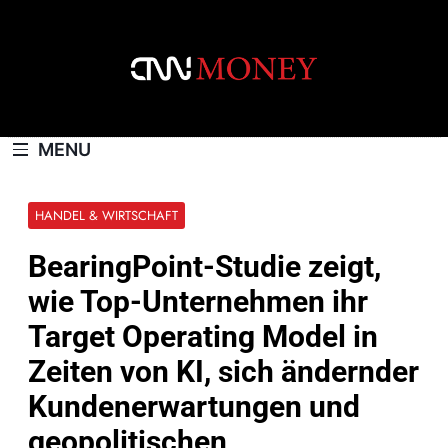
Skip
to
content
CNNMONEY.CH
MENU
HANDEL & WIRTSCHAFT
BearingPoint-Studie zeigt,
wie Top-Unternehmen ihr
Target Operating Model in
Zeiten von KI, sich ändernder
Kundenerwartungen und
geopolitischen