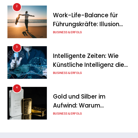
2
Intersolar-Trend 2026:
Work-Life-Balance für
Warum Batteriespeicher
Führungskräfte: Illusion
zum wichtigsten Baustein
oder echte Chance?
BUSINESS & ERFOLG
der Energiewende werden
3
Tanja Schiller
6. August 2026
Intelligente Zeiten: Wie
Künstliche Intelligenz die
Geschäftswelt verändert
BUSINESS & ERFOLG
4
Gold und Silber im
Aufwind: Warum
Edelmetalle als sicherer
BUSINESS & ERFOLG
Hafen zurück sind
5
Erfolgreich verhandeln: