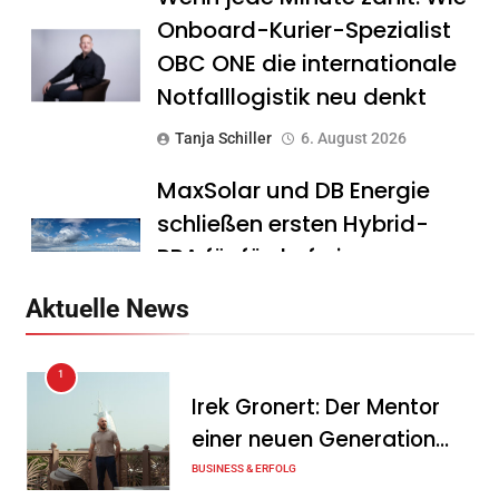
Onboard-Kurier-Spezialist
OBC ONE die internationale
Notfalllogistik neu denkt
Tanja Schiller
6. August 2026
MaxSolar und DB Energie
schließen ersten Hybrid-
PPA für förderfreie
Anlagenkombination
Aktuelle News
Tanja Schiller
6. August 2026
1
KSB mit starkem
Irek Gronert: Der Mentor
Geschäftsverlauf im
einer neuen Generation
zweiten Quartal
von Unternehmern
BUSINESS & ERFOLG
Tanja Schiller
6. August 2026