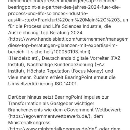
medienberichte/pressemitteilungen/sap-zeichnet-
bearingpoint-als-partner-des-jahres-2024-fuer-die-
process-und-life-sciences-industrie-
aus/#:~:text=Frankfurt%20am%20Main%2C%203.,un
für die Process und Life Sciences Industrie, die
Auszeichnung Top Beratung 2024
(https://www.handelsblatt.com/unternehmen/manageme
diese-top-beratungen-glaenzen-mit-expertise-im-
bereich-it-sicherheit/100050193.html)
(Handelsblatt), Deutschlands digitale Vorreiter (FAZ
Institut), Nachhaltige Kundenbeziehung (FAZ
Institut), Höchste Reputation (Focus Money) und
viele mehr. Zudem erhielt BearingPoint erneut die
Umweltzertifizierung ISO 14001.
Darüber hinaus setzt BearingPoint Impulse zur
Transformation als Gastgeber wichtiger
Branchenevents wie dem eGovernment-Wettbewerb
(https://egovernmentwettbewerb.de/), dem
Ministerialkongress
(https://www.ministerialkongress.de/de/) oder dem