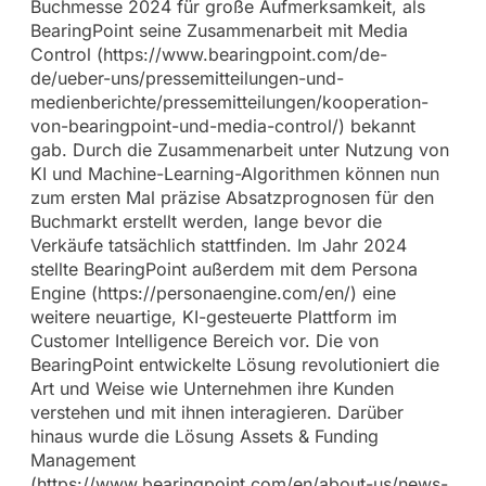
Buchmesse 2024 für große Aufmerksamkeit, als
BearingPoint seine Zusammenarbeit mit Media
Control (https://www.bearingpoint.com/de-
de/ueber-uns/pressemitteilungen-und-
medienberichte/pressemitteilungen/kooperation-
von-bearingpoint-und-media-control/) bekannt
gab. Durch die Zusammenarbeit unter Nutzung von
KI und Machine-Learning-Algorithmen können nun
zum ersten Mal präzise Absatzprognosen für den
Buchmarkt erstellt werden, lange bevor die
Verkäufe tatsächlich stattfinden. Im Jahr 2024
stellte BearingPoint außerdem mit dem Persona
Engine (https://personaengine.com/en/) eine
weitere neuartige, KI-gesteuerte Plattform im
Customer Intelligence Bereich vor. Die von
BearingPoint entwickelte Lösung revolutioniert die
Art und Weise wie Unternehmen ihre Kunden
verstehen und mit ihnen interagieren. Darüber
hinaus wurde die Lösung Assets & Funding
Management
(https://www.bearingpoint.com/en/about-us/news-