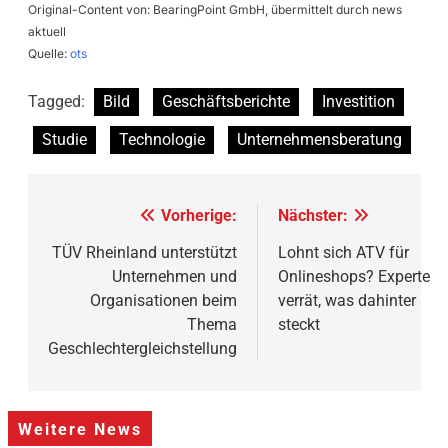
Original-Content von: BearingPoint GmbH, übermittelt durch news
aktuell
Quelle:
ots
Tagged:
Bild
Geschäftsberichte
Investition
Studie
Technologie
Unternehmensberatung
Beitragsnavigation
Vorherige:
Nächster:
TÜV Rheinland unterstützt
Lohnt sich ATV für
Unternehmen und
Onlineshops? Experte
Organisationen beim
verrät, was dahinter
Thema
steckt
Geschlechtergleichstellung
Weitere News