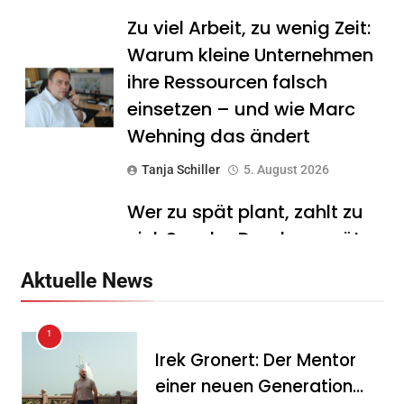
Zu viel Arbeit, zu wenig Zeit:
Warum kleine Unternehmen
ihre Ressourcen falsch
einsetzen – und wie Marc
Wehning das ändert
Tanja Schiller
5. August 2026
Wer zu spät plant, zahlt zu
viel: Sascha Drache verrät,
warum die Exit-Steuer für
Aktuelle News
Unternehmer schon Jahre
vor dem Verkauf
1
entschieden wird
Irek Gronert: Der Mentor
Tanja Schiller
5. August 2026
einer neuen Generation