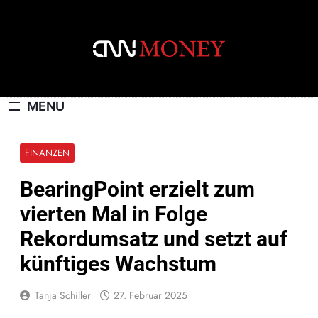
Skip
to
content
CNNMONEY.CH
MENU
FINANZEN
BearingPoint erzielt zum
vierten Mal in Folge
Rekordumsatz und setzt auf
künftiges Wachstum
Tanja Schiller
27. Februar 2025