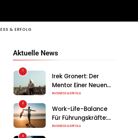
ESS & ERFOLG
Aktuelle News
1
Irek Gronert: Der
Mentor Einer Neuen
Generation Von
BUSINESS & ERFOLG
Unternehmern
2
Work-Life-Balance
Für Führungskräfte:
Illusion Oder Echte
BUSINESS & ERFOLG
Chance?
3