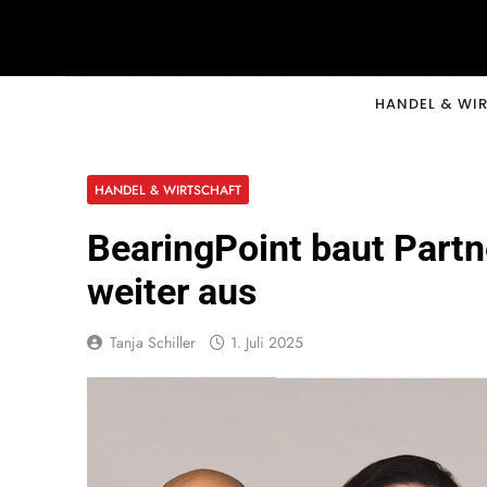
Skip
to
content
CNNM
HANDEL & WI
HANDEL & WIRTSCHAFT
BearingPoint baut Part
weiter aus
Tanja Schiller
1. Juli 2025