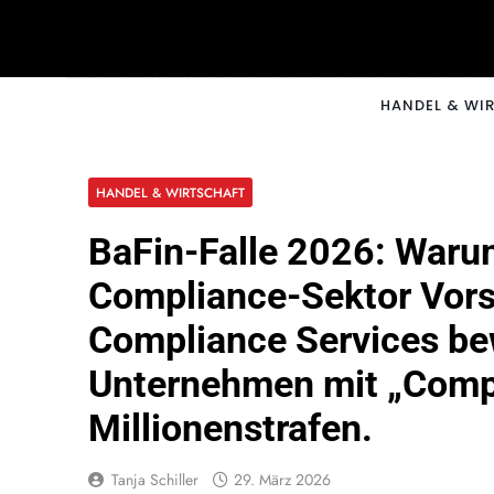
Skip
to
content
CNNM
HANDEL & WI
HANDEL & WIRTSCHAFT
BaFin-Falle 2026: Waru
Compliance-Sektor Vors
Compliance Services bew
Unternehmen mit „Compl
Millionenstrafen.
Tanja Schiller
29. März 2026