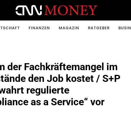
ONEY.CH
RTSCHAFT
FINANZEN
MAGAZIN
RATGEBER
BUSIN
m der Fachkräftemangel im
tände den Job kostet / S+P
ahrt regulierte
iance as a Service“ vor