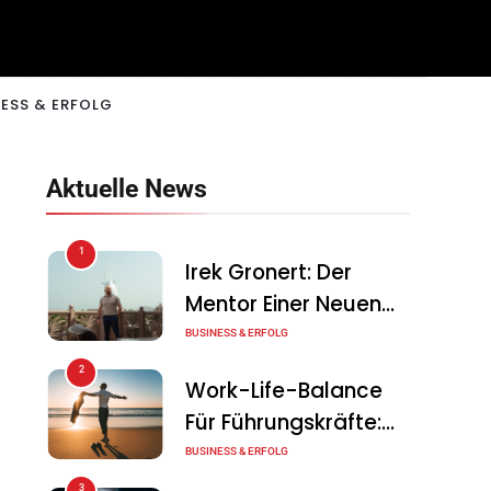
ESS & ERFOLG
Aktuelle News
1
Irek Gronert: Der
Mentor Einer Neuen
Generation Von
BUSINESS & ERFOLG
Unternehmern
2
Work-Life-Balance
Für Führungskräfte:
Illusion Oder Echte
BUSINESS & ERFOLG
Chance?
3