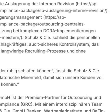
e Auslagerung der Internen Revision (https://sp-
mpliance-package/sp-auslagerung-interne-revision/),
lagerungsmanagement (https://sp-
ompliance-package/outsourcing-zentrales-
ützung bei komplexen DORA-Implementierungen
eistern/): Schulz & Cie. schließt die personellen
hlagkräftiges, audit-sicheres Kontrollsystem, das
 langwierige Recruiting-Prozesse und ohne
er ruhig schlafen können“, fasst die Schulz & Cie.
orische Minenfeld, damit sich unsere Kunden voll
n können.“
GmbH ist der Premium-Partner für Outsourcing und
mpliance (GRC). Mit einem interdisziplinären Team
 & Cie. GmbH Banken, Wertpapierinstitute und BaFin-