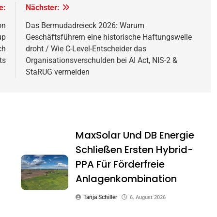
e:
Nächster:
on
Das Bermudadreieck 2026: Warum
up
Geschäftsführern eine historische Haftungswelle
ch
droht / Wie C-Level-Entscheider das
ts
Organisationsverschulden bei AI Act, NIS-2 &
StaRUG vermeiden
MaxSolar Und DB Energie
Schließen Ersten Hybrid-
PPA Für Förderfreie
Anlagenkombination
Tanja Schiller
6. August 2026