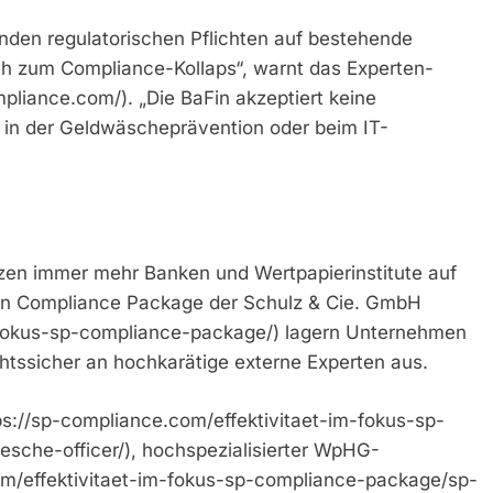
enden regulatorischen Pflichten auf bestehende
ch zum Compliance-Kollaps“, warnt das Experten-
liance.com/). „Die BaFin akzeptiert keine
 in der Geldwäscheprävention oder beim IT-
zen immer mehr Banken und Wertpapierinstitute auf
en Compliance Package der Schulz & Cie. GmbH
m-fokus-sp-compliance-package/) lagern Unternehmen
chtssicher an hochkarätige externe Experten aus.
ps://sp-compliance.com/effektivitaet-im-fokus-sp-
che-officer/), hochspezialisierter WpHG-
om/effektivitaet-im-fokus-sp-compliance-package/sp-