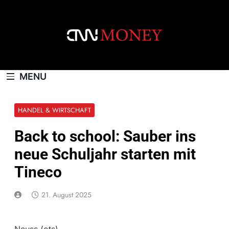
Skip
to
content
CNNMONEY.CH
MENU
HANDEL & WIRTSCHAFT
Back to school: Sauber ins
neue Schuljahr starten mit
Tineco
21. August 2025
Neuss (ots) –