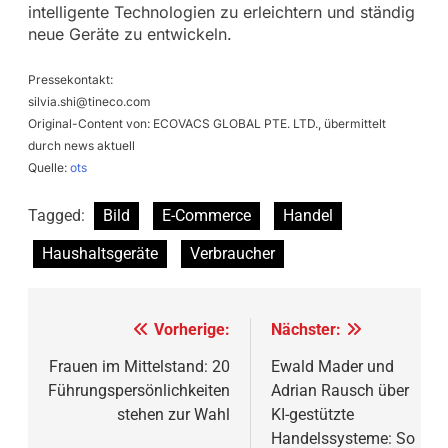
intelligente Technologien zu erleichtern und ständig
neue Geräte zu entwickeln.
Pressekontakt:
silvia.shi@tineco.com
Original-Content von: ECOVACS GLOBAL PTE. LTD., übermittelt
durch news aktuell
Quelle:
ots
Tagged:
Bild
E-Commerce
Handel
Haushaltsgeräte
Verbraucher
Beitragsnavigation
Vorherige:
Nächster:
Frauen im Mittelstand: 20
Ewald Mader und
Führungspersönlichkeiten
Adrian Rausch über
stehen zur Wahl
KI-gestützte
Handelssysteme: So