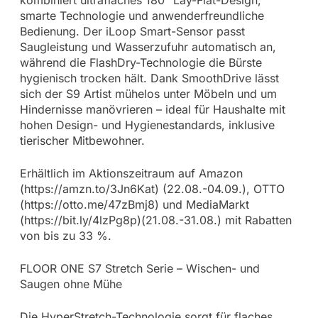
smarte Technologie und anwenderfreundliche
Bedienung. Der iLoop Smart-Sensor passt
Saugleistung und Wasserzufuhr automatisch an,
während die FlashDry-Technologie die Bürste
hygienisch trocken hält. Dank SmoothDrive lässt
sich der S9 Artist mühelos unter Möbeln und um
Hindernisse manövrieren – ideal für Haushalte mit
hohen Design- und Hygienestandards, inklusive
tierischer Mitbewohner.
Erhältlich im Aktionszeitraum auf Amazon
(https://amzn.to/3Jn6Kat) (22.08.-04.09.), OTTO
(https://otto.me/47zBmj8) und MediaMarkt
(https://bit.ly/4lzPg8p)(21.08.-31.08.) mit Rabatten
von bis zu 33 %.
FLOOR ONE S7 Stretch Serie – Wischen- und
Saugen ohne Mühe
Die HyperStretch-Technologie sorgt für flaches,