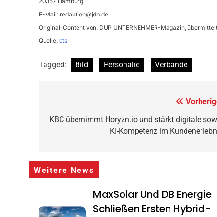
20357 Hamburg
E-Mail:
redaktion@jdb.de
Original-Content von: DUP UNTERNEHMER-Magazin, übermittelt 
Quelle:
ots
Tagged:
Bild
Personalie
Verbände
Beitragsnavigation
Vorherig
KBC übernimmt Horyzn.io und stärkt digitale sow
KI-Kompetenz im Kundenerlebn
Weitere News
MaxSolar Und DB Energie
Schließen Ersten Hybrid-