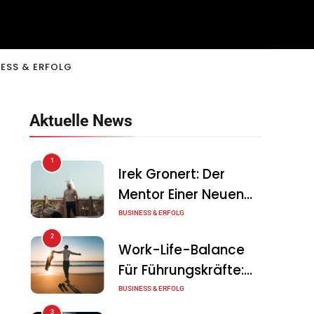
ESS & ERFOLG
Aktuelle News
1
Irek Gronert: Der
Mentor Einer Neuen
Generation Von
BUSINESS & ERFOLG
Unternehmern
2
Work-Life-Balance
Für Führungskräfte:
Illusion Oder Echte
BUSINESS & ERFOLG
Chance?
3