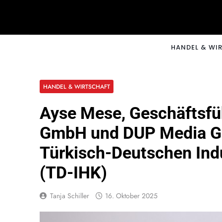
Skip
to
content
CNNM
HANDEL & WI
HANDEL & WIRTSCHAFT
Ayse Mese, Geschäftsfü
GmbH und DUP Media Gm
Türkisch-Deutschen Ind
(TD-IHK)
Tanja Schiller
16. Oktober 2025