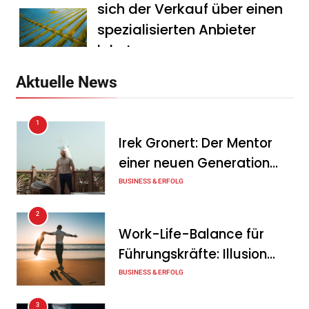
sich der Verkauf über einen
spezialisierten Anbieter
lohnt
Tanja Schiller
7. August 2026
Aktuelle News
HS Führungscoaching:
1
Warum ein
Irek Gronert: Der Mentor
Mitarbeitergespräch pro
einer neuen Generation
Jahr nichts verändert – und
von Unternehmern
BUSINESS & ERFOLG
was stattdessen
Verbindlichkeit schafft
2
Work-Life-Balance für
Tanja Schiller
7. August 2026
Führungskräfte: Illusion
Wenn jede Minute zählt: Wie
oder echte Chance?
BUSINESS & ERFOLG
Onboard-Kurier-Spezialist
3