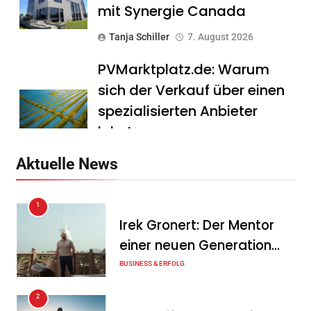
mit Synergie Canada
Tanja Schiller
7. August 2026
PVMarktplatz.de: Warum
sich der Verkauf über einen
spezialisierten Anbieter
lohnt
Tanja Schiller
7. August 2026
Aktuelle News
HS Führungscoaching:
1
Warum ein
Irek Gronert: Der Mentor
Mitarbeitergespräch pro
einer neuen Generation
Jahr nichts verändert – und
von Unternehmern
BUSINESS & ERFOLG
was stattdessen
Verbindlichkeit schafft
2