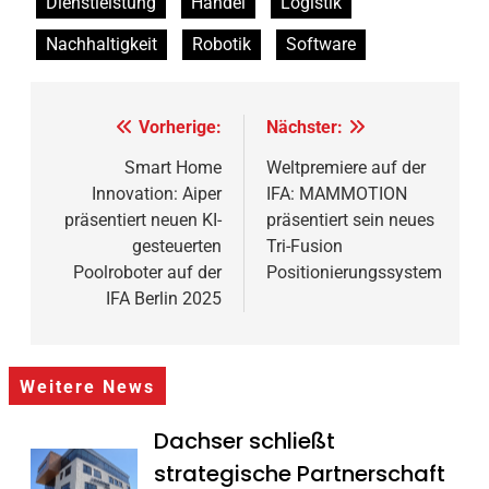
Dienstleistung
Handel
Logistik
Nachhaltigkeit
Robotik
Software
Beitragsnavigation
Vorherige:
Nächster:
Smart Home
Weltpremiere auf der
Innovation: Aiper
IFA: MAMMOTION
präsentiert neuen KI-
präsentiert sein neues
gesteuerten
Tri-Fusion
Poolroboter auf der
Positionierungssystem
IFA Berlin 2025
Weitere News
Dachser schließt
strategische Partnerschaft