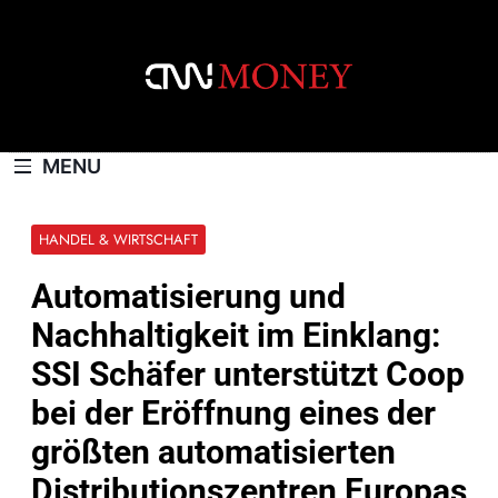
Skip
to
content
CNNMONEY.CH
MENU
HANDEL & WIRTSCHAFT
Automatisierung und
Nachhaltigkeit im Einklang:
SSI Schäfer unterstützt Coop
bei der Eröffnung eines der
größten automatisierten
Distributionszentren Europas