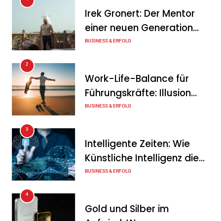
Tanja Schiller
6. August 2026
Irek Gronert: Der Mentor
einer neuen Generation
MaxSolar und DB Energie
von Unternehmern
BUSINESS & ERFOLG
schließen ersten Hybrid-
PPA für förderfreie
2
Anlagenkombination
Work-Life-Balance für
Führungskräfte: Illusion
Tanja Schiller
6. August 2026
oder echte Chance?
BUSINESS & ERFOLG
KSB mit starkem
3
Geschäftsverlauf im
Intelligente Zeiten: Wie
zweiten Quartal
Künstliche Intelligenz die
Tanja Schiller
6. August 2026
Geschäftswelt verändert
BUSINESS & ERFOLG
4
Gold und Silber im