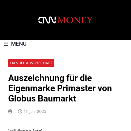
Skip
to
content
CNNMONEY.CH
MENU
HANDEL & WIRTSCHAFT
Auszeichnung für die
Eigenmarke Primaster von
Globus Baumarkt
17. Juni 2025
Völklingen (ots) –