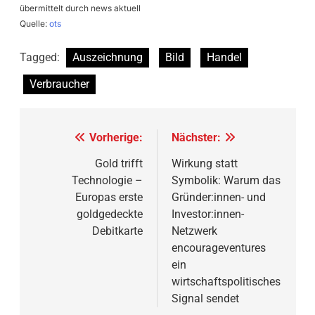
übermittelt durch news aktuell
Quelle:
ots
Tagged:
Auszeichnung
Bild
Handel
Verbraucher
Beitragsnavigation
Vorherige:
Nächster:
Gold trifft
Wirkung statt
Technologie –
Symbolik: Warum das
Europas erste
Gründer:innen- und
goldgedeckte
Investor:innen-
Debitkarte
Netzwerk
encourageventures
ein
wirtschaftspolitisches
Signal sendet