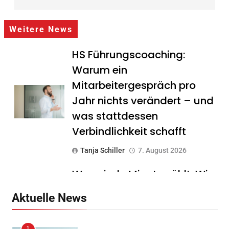
Weitere News
HS Führungscoaching:
Warum ein
Mitarbeitergespräch pro
Jahr nichts verändert – und
was stattdessen
Verbindlichkeit schafft
Tanja Schiller
7. August 2026
Wenn jede Minute zählt: Wie
Onboard-Kurier-Spezialist
Aktuelle News
OBC ONE die internationale
Notfalllogistik neu denkt
1