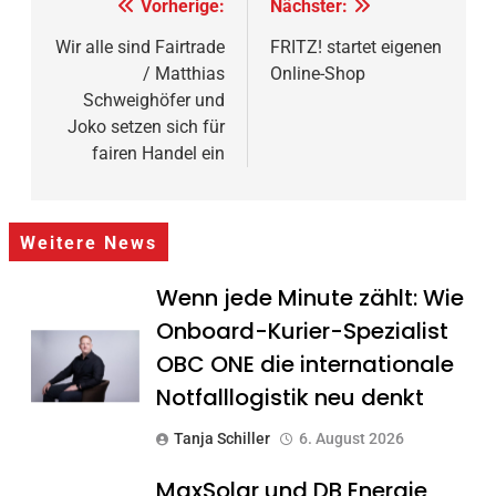
Beitragsnavigation
Vorherige:
Nächster:
Wir alle sind Fairtrade
FRITZ! startet eigenen
/ Matthias
Online-Shop
Schweighöfer und
Joko setzen sich für
fairen Handel ein
Weitere News
Wenn jede Minute zählt: Wie
Onboard-Kurier-Spezialist
OBC ONE die internationale
Notfalllogistik neu denkt
Tanja Schiller
6. August 2026
MaxSolar und DB Energie