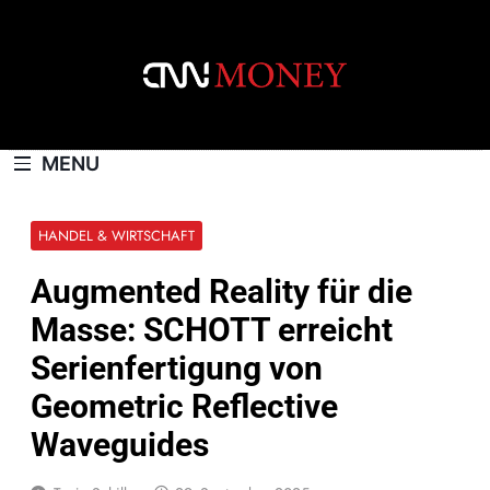
Skip
to
content
CNNMONEY.CH
MENU
HANDEL & WIRTSCHAFT
Augmented Reality für die
Masse: SCHOTT erreicht
Serienfertigung von
Geometric Reflective
Waveguides