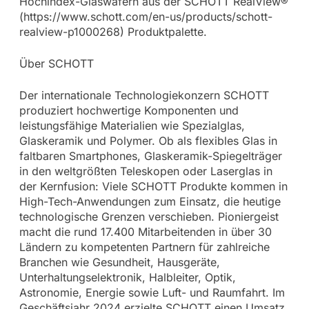
Hochindex-Glaswafern aus der SCHOTT RealView®
(https://www.schott.com/en-us/products/schott-
realview-p1000268) Produktpalette.
Über SCHOTT
Der internationale Technologiekonzern SCHOTT
produziert hochwertige Komponenten und
leistungsfähige Materialien wie Spezialglas,
Glaskeramik und Polymer. Ob als flexibles Glas in
faltbaren Smartphones, Glaskeramik-Spiegelträger
in den weltgrößten Teleskopen oder Laserglas in
der Kernfusion: Viele SCHOTT Produkte kommen in
High-Tech-Anwendungen zum Einsatz, die heutige
technologische Grenzen verschieben. Pioniergeist
macht die rund 17.400 Mitarbeitenden in über 30
Ländern zu kompetenten Partnern für zahlreiche
Branchen wie Gesundheit, Hausgeräte,
Unterhaltungselektronik, Halbleiter, Optik,
Astronomie, Energie sowie Luft- und Raumfahrt. Im
Geschäftsjahr 2024 erzielte SCHOTT einen Umsatz