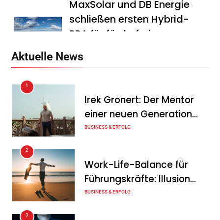
MaxSolar und DB Energie
schließen ersten Hybrid-
PPA für förderfreie
Anlagenkombination
Aktuelle News
Tanja Schiller
6. August 2026
1
KSB mit starkem
Irek Gronert: Der Mentor
Geschäftsverlauf im
einer neuen Generation
zweiten Quartal
von Unternehmern
BUSINESS & ERFOLG
Tanja Schiller
6. August 2026
2
Intersolar-Trend 2026:
Work-Life-Balance für
Warum Batteriespeicher
Führungskräfte: Illusion
zum wichtigsten Baustein
oder echte Chance?
BUSINESS & ERFOLG
der Energiewende werden
3