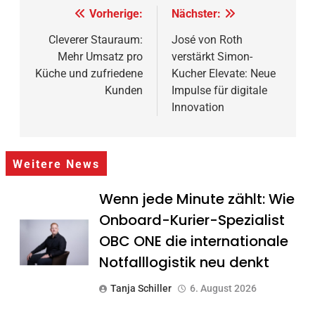
Beitragsnavigation
Vorherige:
Nächster:
Cleverer Stauraum:
José von Roth
Mehr Umsatz pro
verstärkt Simon-
Küche und zufriedene
Kucher Elevate: Neue
Kunden
Impulse für digitale
Innovation
Weitere News
Wenn jede Minute zählt: Wie
Onboard-Kurier-Spezialist
OBC ONE die internationale
Notfalllogistik neu denkt
Tanja Schiller
6. August 2026