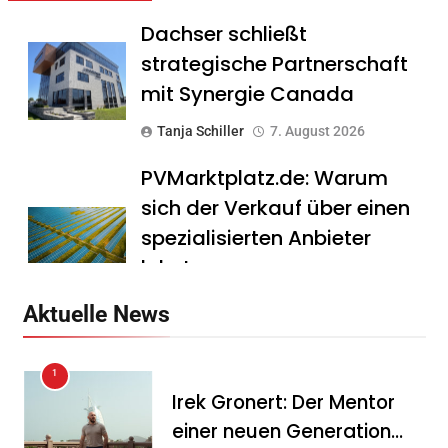
Dachser schließt
strategische Partnerschaft
mit Synergie Canada
Tanja Schiller
7. August 2026
PVMarktplatz.de: Warum
sich der Verkauf über einen
spezialisierten Anbieter
lohnt
Tanja Schiller
7. August 2026
Aktuelle News
HS Führungscoaching:
1
Warum ein
Irek Gronert: Der Mentor
Mitarbeitergespräch pro
einer neuen Generation
Jahr nichts verändert – und