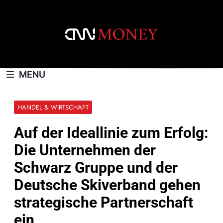
Skip
to
content
CNNMONEY.CH
MENU
HANDEL & WIRTSCHAFT
Auf der Ideallinie zum Erfolg:
Die Unternehmen der
Schwarz Gruppe und der
Deutsche Skiverband gehen
strategische Partnerschaft
ein