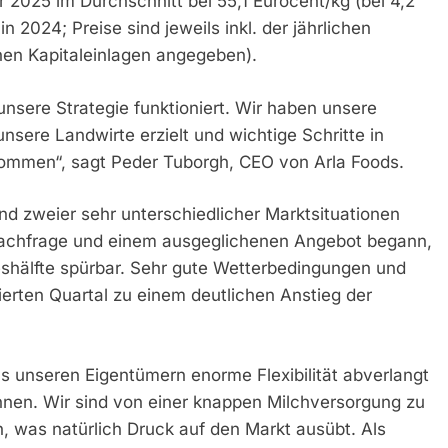
r 2025 im Durchschnitt bei 55,1 Eurocent/kg (bei 4,2
 2024; Preise sind jeweils inkl. der jährlichen
hen Kapitaleinlagen angegeben).
nsere Strategie funktioniert. Wir haben unsere
nsere Landwirte erzielt und wichtige Schritte in
nommen“, sagt Peder Tuborgh, CEO von Arla Foods.
d zweier sehr unterschiedlicher Marktsituationen
 Nachfrage und einem ausgeglichenen Angebot begann,
eshälfte spürbar. Sehr gute Wetterbedingungen und
ierten Quartal zu einem deutlichen Anstieg der
as unseren Eigentümern enorme Flexibilität abverlangt
nnen. Wir sind von einer knappen Milchversorgung zu
 was natürlich Druck auf den Markt ausübt. Als