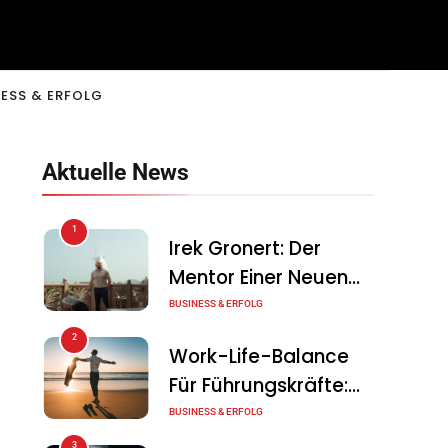
ESS & ERFOLG
Aktuelle News
1
Irek Gronert: Der
Mentor Einer Neuen
Generation Von
BUSINESS & ERFOLG
Unternehmern
2
Work-Life-Balance
Für Führungskräfte:
Illusion Oder Echte
BUSINESS & ERFOLG
Chance?
3