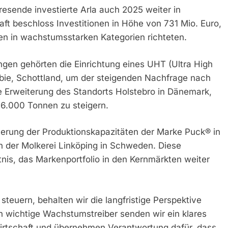
esende investierte Arla auch 2025 weiter in
t beschloss Investitionen in Höhe von 731 Mio. Euro,
ten in wachstumsstarken Kategorien richteten.
gen gehörten die Einrichtung eines UHT (Ultra High
ie, Schottland, um der steigenden Nachfrage nach
e Erweiterung des Standorts Holstebro in Dänemark,
16.000 Tonnen zu steigern.
terung der Produktionskapazitäten der Marke Puck® in
in der Molkerei Linköping in Schweden. Diese
is, das Markenportfolio in den Kernmärkten weiter
teuern, behalten wir die langfristige Perspektive
 in wichtige Wachstumstreiber senden wir ein klares
wirtschaft und übernehmen Verantwortung dafür, dass