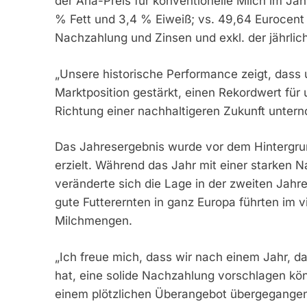
der Arla-Preis für konventionelle Milch im Jah
% Fett und 3,4 % Eiweiß; vs. 49,64 Eurocent in
Nachzahlung und Zinsen und exkl. der jährlic
„Unsere historische Performance zeigt, dass u
Marktposition gestärkt, einen Rekordwert für u
Richtung einer nachhaltigeren Zukunft unter
Das Jahresergebnis wurde vor dem Hintergrun
erzielt. Während das Jahr mit einer starken
veränderte sich die Lage in der zweiten Jahr
gute Futterernten in ganz Europa führten im v
Milchmengen.
„Ich freue mich, dass wir nach einem Jahr, d
hat, eine solide Nachzahlung vorschlagen kö
einem plötzlichen Überangebot übergegangen,