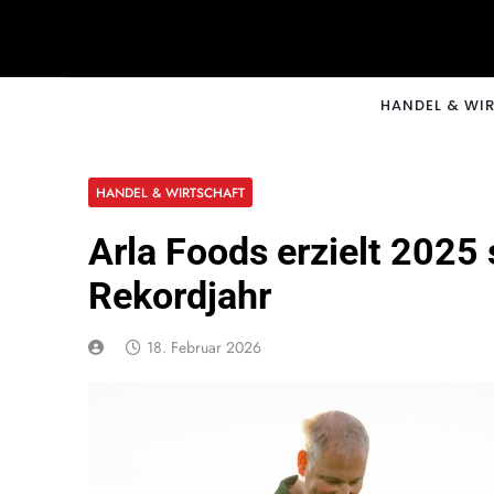
Skip
to
content
CNNM
HANDEL & WI
HANDEL & WIRTSCHAFT
Arla Foods erzielt 2025 
Rekordjahr
18. Februar 2026