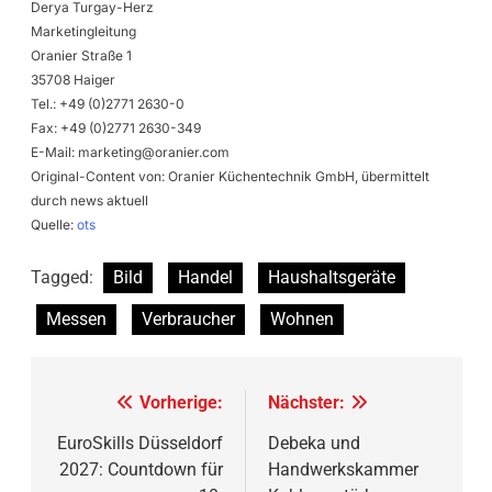
Derya Turgay-Herz
Marketingleitung
Oranier Straße 1
35708 Haiger
Tel.: +49 (0)2771 2630-0
Fax: +49 (0)2771 2630-349
E-Mail:
marketing@oranier.com
Original-Content von: Oranier Küchentechnik GmbH, übermittelt
durch news aktuell
Quelle:
ots
Tagged:
Bild
Handel
Haushaltsgeräte
Messen
Verbraucher
Wohnen
Beitragsnavigation
Vorherige:
Nächster:
EuroSkills Düsseldorf
Debeka und
2027: Countdown für
Handwerkskammer