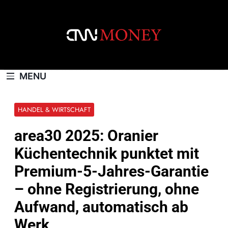
Skip
to
content
CNNMONEY.CH
MENU
HANDEL & WIRTSCHAFT
area30 2025: Oranier
Küchentechnik punktet mit
Premium-5-Jahres-Garantie
– ohne Registrierung, ohne
Aufwand, automatisch ab
Werk