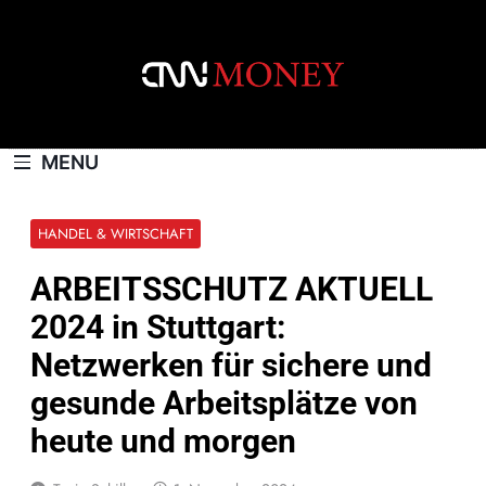
Skip
to
content
CNNMONEY.CH
MENU
HANDEL & WIRTSCHAFT
ARBEITSSCHUTZ AKTUELL
2024 in Stuttgart:
Netzwerken für sichere und
gesunde Arbeitsplätze von
heute und morgen