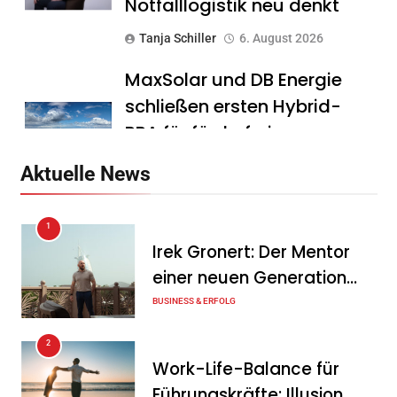
Notfalllogistik neu denkt
Tanja Schiller
6. August 2026
MaxSolar und DB Energie
schließen ersten Hybrid-
PPA für förderfreie
Anlagenkombination
Aktuelle News
Tanja Schiller
6. August 2026
1
KSB mit starkem
Irek Gronert: Der Mentor
Geschäftsverlauf im
einer neuen Generation
zweiten Quartal
von Unternehmern
BUSINESS & ERFOLG
Tanja Schiller
6. August 2026
2
Intersolar-Trend 2026:
Work-Life-Balance für
Warum Batteriespeicher
Führungskräfte: Illusion