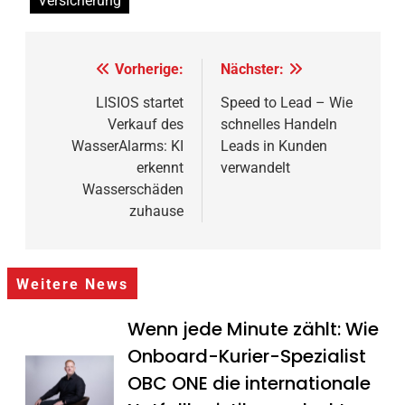
Versicherung
Beitragsnavigation
Vorherige:
Nächster:
LISIOS startet
Speed to Lead – Wie
Verkauf des
schnelles Handeln
WasserAlarms: KI
Leads in Kunden
erkennt
verwandelt
Wasserschäden
zuhause
Weitere News
Wenn jede Minute zählt: Wie
Onboard-Kurier-Spezialist
OBC ONE die internationale