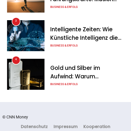
zum wichtigsten Baustein
oder echte Chance?
BUSINESS & ERFOLG
der Energiewende werden
3
Tanja Schiller
6. August 2026
Intelligente Zeiten: Wie
Künstliche Intelligenz die
Geschäftswelt verändert
BUSINESS & ERFOLG
4
Gold und Silber im
Aufwind: Warum
Edelmetalle als sicherer
BUSINESS & ERFOLG
Hafen zurück sind
5
Erfolgreich verhandeln:
Techniken, die jeder
© CNN Money
Unternehmer kennen sollte
BUSINESS & ERFOLG
Datenschutz
Impressum
Kooperation