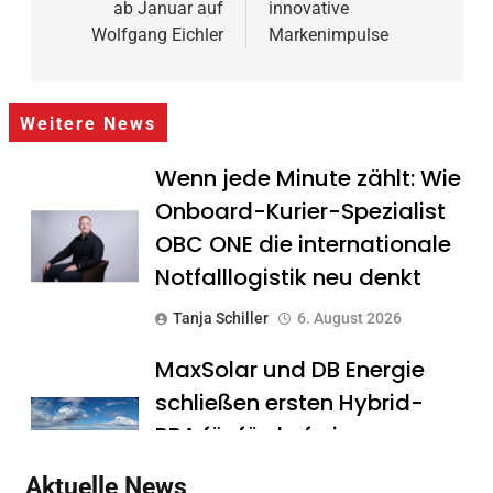
ab Januar auf
innovative
Wolfgang Eichler
Markenimpulse
Weitere News
Wenn jede Minute zählt: Wie
Onboard-Kurier-Spezialist
OBC ONE die internationale
Notfalllogistik neu denkt
Tanja Schiller
6. August 2026
MaxSolar und DB Energie
schließen ersten Hybrid-
PPA für förderfreie
Anlagenkombination
Aktuelle News