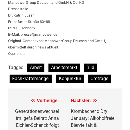
ManpowerGroup Deutschland GmbH & Co. KG
Pressestelle
Dr. Katrin Luzar
Frankfurter Straße 60-68
65760 Eschborn
E-Mail:
presse@manpower.de
Original-Content von: ManpowerGroup Deutschland GmbH,
übermittelt durch news aktuell
Quelle:
ots
Tagged:
Arbeit
Arbeitsmarkt
Bild
Fachkräftemangel
Konjunktur
Umfrage
Beitragsnavigation
Vorherige:
Nächster:
Generationenwechsel
Krombacher x Dry
im igefa Beirat: Anna
January: Alkoholfreie
Eichler-Schenck folgt
Biervielfalt &