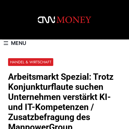
Skip
to
content
CNNMONEY.CH
MENU
HANDEL & WIRTSCHAFT
Arbeitsmarkt Spezial: Trotz
Konjunkturflaute suchen
Unternehmen verstärkt KI-
und IT-Kompetenzen /
Zusatzbefragung des
ManpowerGroup