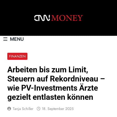
Skip
to
content
CNNMONEY.CH
MENU
FINANZEN
Arbeiten bis zum Limit,
Steuern auf Rekordniveau –
wie PV-Investments Ärzte
gezielt entlasten können
Tanja Schiller
18. September 2025