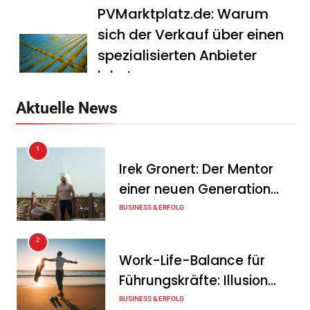
PVMarktplatz.de: Warum
sich der Verkauf über einen
spezialisierten Anbieter
lohnt
Tanja Schiller
7. August 2026
Aktuelle News
HS Führungscoaching:
1
Warum ein
Irek Gronert: Der Mentor
Mitarbeitergespräch pro
einer neuen Generation
Jahr nichts verändert – und
von Unternehmern
BUSINESS & ERFOLG
was stattdessen
Verbindlichkeit schafft
2
Work-Life-Balance für
Tanja Schiller
7. August 2026
Führungskräfte: Illusion
Wenn jede Minute zählt: Wie
oder echte Chance?
BUSINESS & ERFOLG