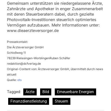
Gemeinsam unterstützen sie niedergelassene Ärzte,
Zahnärzte und Apotheker in enger Zusammenarbeit
mit deren Steuerberatern dabei, durch gezielte
Photovoltaik-Investitionen steuerlich optimiertes
Vermögen aufzubauen. Mehr Informationen unter:
www.dieaerzteversorger.de
Pressekontakt:
Die Ärzteversorger GmbH
Schloßweg 11
78239 Rielasingen-WorblingenRuben Schäfer
redaktion@dcfverlag.de
Original-Content von: Ärzteversorger GmbH, übermittelt durch news
aktuell
Quelle:
ots
Tagged:
Ärzte
Bild
Erneuerbare Energien
Finanzdienstleistung
Steuern