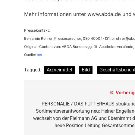
Mehr Informationen unter www.abda.de und 
Pressekontakt:
Benjamin Rohrer, Pressesprecher, 030 40004-131,
b.rohrer@abd
Original-Content von: ABDA Bundesvgg. Dt. Apothekerverbände, ü
Quelle:
ots
Tagged:
Arzneimittel
Bild
Geschäftsberich
Beitragsnavigation
Vorherig
PERSONALIE / DAS FUTTERHAUS strukturie
Sortimentsverantwortung neu: Heiner Engellan
wechselt von der Fielmann AG und übernimmt d
neue Position Leitung Gesamtsortime