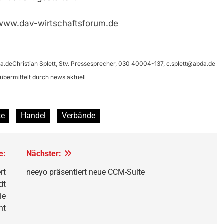
www.dav-wirtschaftsforum.de
a.deChristian
Splett, Stv. Pressesprecher, 030 40004-137,
c.splett@abda.de
bermittelt durch news aktuell
te
Handel
Verbände
e:
Nächster:
rt
neeyo präsentiert neue CCM-Suite
dt
ie
nt