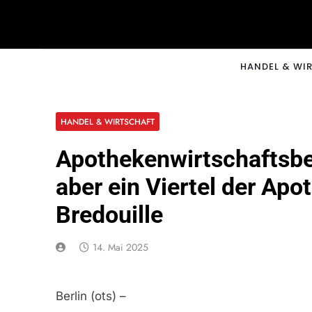
Skip
to
content
CNNM
HANDEL & WI
HANDEL & WIRTSCHAFT
Apothekenwirtschaftsbe
aber ein Viertel der Apo
Bredouille
14. Mai 2025
Berlin (ots) –