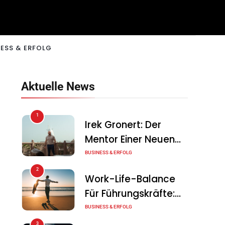
ESS & ERFOLG
Aktuelle News
1
Irek Gronert: Der
Mentor Einer Neuen
Generation Von
BUSINESS & ERFOLG
Unternehmern
2
Work-Life-Balance
Für Führungskräfte:
Illusion Oder Echte
BUSINESS & ERFOLG
Chance?
3