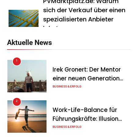
PVMarktplatz.de: Warum
sich der Verkauf über einen
spezialisierten Anbieter
lohnt
Tanja Schiller
7. August 2026
Aktuelle News
HS Führungscoaching:
1
Warum ein
Irek Gronert: Der Mentor
Mitarbeitergespräch pro
einer neuen Generation
Jahr nichts verändert – und
von Unternehmern
BUSINESS & ERFOLG
was stattdessen
Verbindlichkeit schafft
2
Work-Life-Balance für
Tanja Schiller
7. August 2026
Führungskräfte: Illusion
Wenn jede Minute zählt: Wie
oder echte Chance?
BUSINESS & ERFOLG
Onboard-Kurier-Spezialist