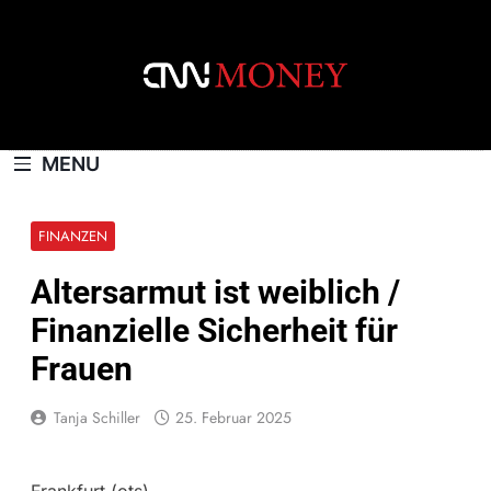
Skip
to
content
CNNMONEY.CH
MENU
FINANZEN
Altersarmut ist weiblich /
Finanzielle Sicherheit für
Frauen
Tanja Schiller
25. Februar 2025
Frankfurt (ots) –