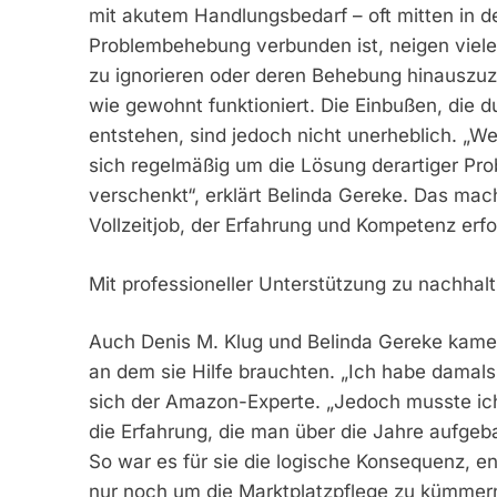
mit akutem Handlungsbedarf – oft mitten in d
Problembehebung verbunden ist, neigen viele 
zu ignorieren oder deren Behebung hinauszuzö
wie gewohnt funktioniert. Die Einbußen, die d
entstehen, sind jedoch nicht unerheblich. „W
sich regelmäßig um die Lösung derartiger P
verschenkt“, erklärt Belinda Gereke. Das ma
Vollzeitjob, der Erfahrung und Kompetenz erfo
Mit professioneller Unterstützung zu nach
Auch Denis M. Klug und Belinda Gereke kame
an dem sie Hilfe brauchten. „Ich habe damals 
sich der Amazon-Experte. „Jedoch musste ich
die Erfahrung, die man über die Jahre aufgeba
So war es für sie die logische Konsequenz, e
nur noch um die Marktplatzpflege zu kümmern