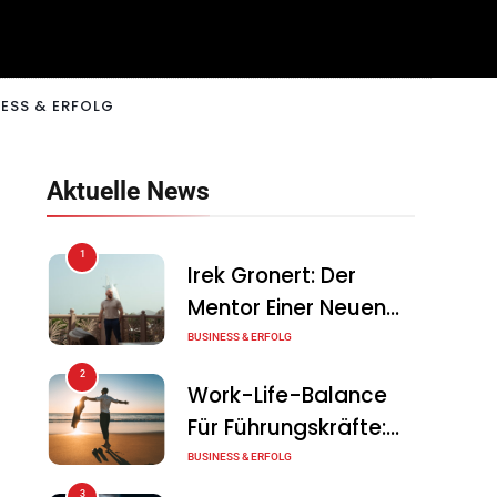
ESS & ERFOLG
Aktuelle News
1
Irek Gronert: Der
Mentor Einer Neuen
Generation Von
BUSINESS & ERFOLG
Unternehmern
2
Work-Life-Balance
Für Führungskräfte:
Illusion Oder Echte
BUSINESS & ERFOLG
Chance?
3