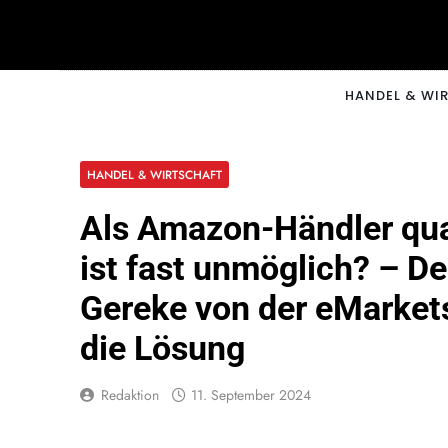
Skip
to
content
CNNM
HANDEL & WI
HANDEL & WIRTSCHAFT
Als Amazon-Händler quali
ist fast unmöglich? – De
Gereke von der eMarke
die Lösung
Redaktion
11. September 2024