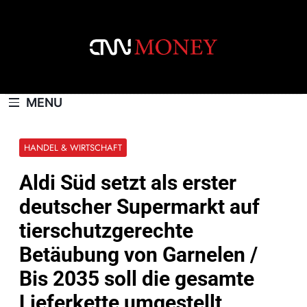
Skip
to
content
CNNMONEY.CH
MENU
HANDEL & WIRTSCHAFT
Aldi Süd setzt als erster
deutscher Supermarkt auf
tierschutzgerechte
Betäubung von Garnelen /
Bis 2035 soll die gesamte
Lieferkette umgestellt