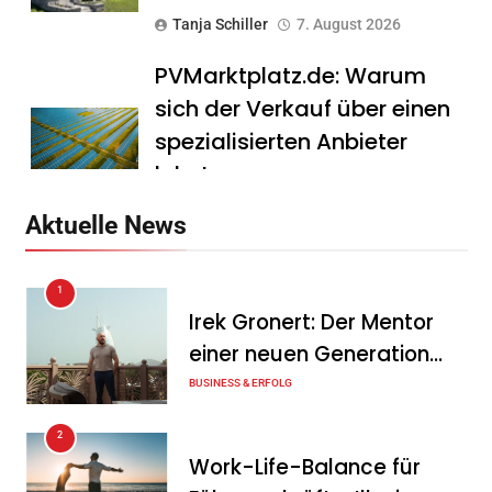
Tanja Schiller
7. August 2026
PVMarktplatz.de: Warum
sich der Verkauf über einen
spezialisierten Anbieter
lohnt
Tanja Schiller
7. August 2026
Aktuelle News
HS Führungscoaching:
1
Warum ein
Irek Gronert: Der Mentor
Mitarbeitergespräch pro
einer neuen Generation
Jahr nichts verändert – und
von Unternehmern
BUSINESS & ERFOLG
was stattdessen
Verbindlichkeit schafft
2
Work-Life-Balance für
Tanja Schiller
7. August 2026